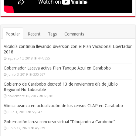
Popular
Recent
Tags
Comments
Alcaldía continúa llevando diversión con el Plan Vacacional Libertador
2018
agosto 13, 2018
444,555
Gobernador Lacava activa Plan Tanque Azul en Carabobo
junio 3, 2019
330,367
Gobierno de Carabobo decretó 13 de noviembre día de Júbilo
Regional No Laborable
noviembre 10, 2017
63,381
Alimca avanza en actualización de los censos CLAP en Carabobo
julio 1, 2019
56,847
Gobernación lanza concurso virtual “Dibujando a Carabobo”
junio 12, 2020
45,829