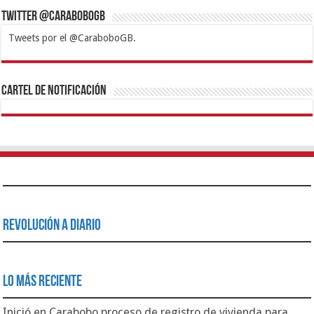
Twitter @CaraboboGB
Tweets por el @CaraboboGB.
1xbet
https://mvbcasino.com/
Betturkey
Betist
Kralbet
Supertotobet
Tipobet
Matadorbet
Mariobet
Cartel de Notificación
Revolución a Diario
Lo Más Reciente
Inició en Carabobo proceso de registro de vivienda para