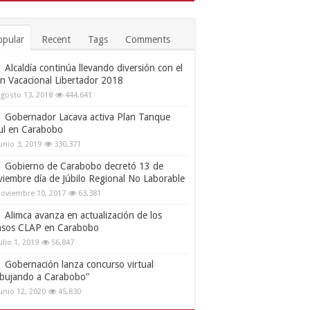
opular
Recent
Tags
Comments
Alcaldía continúa llevando diversión con el
an Vacacional Libertador 2018
gosto 13, 2018
444,641
Gobernador Lacava activa Plan Tanque
ul en Carabobo
unio 3, 2019
330,371
Gobierno de Carabobo decretó 13 de
viembre día de Júbilo Regional No Laborable
oviembre 10, 2017
63,381
Alimca avanza en actualización de los
nsos CLAP en Carabobo
ulio 1, 2019
56,847
Gobernación lanza concurso virtual
ibujando a Carabobo”
unio 12, 2020
45,830