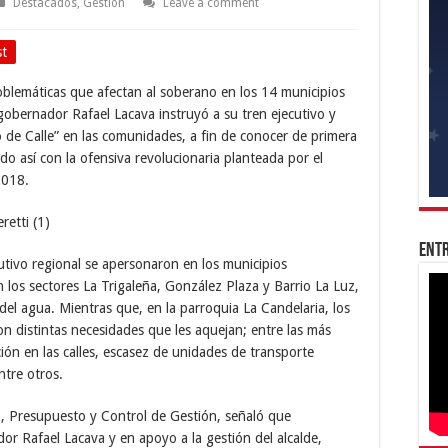
Destacados
,
Gestión
Leave a comment
st
oblemáticas que afectan al soberano en los 14 municipios
gobernador Rafael Lacava instruyó a su tren ejecutivo y
 de Calle” en las comunidades, a fin de conocer de primera
o así con la ofensiva revolucionaria planteada por el
2018.
Entr
cutivo regional se apersonaron en los municipios
los sectores La Trigaleña, González Plaza y Barrio La Luz,
o del agua. Mientras que, en la parroquia La Candelaria, los
n distintas necesidades que les aquejan; entre las más
ción en las calles, escasez de unidades de transporte
ntre otros.
ón, Presupuesto y Control de Gestión, señaló que
dor Rafael Lacava y en apoyo a la gestión del alcalde,