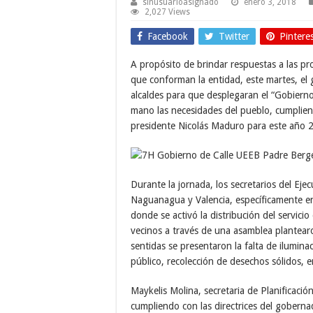
sinusuarioasignado
enero 3, 2018
2,027 Views
Facebook
Twitter
Pintere
A propósito de brindar respuestas a las pr
que conforman la entidad, este martes, el 
alcaldes para que desplegaran el “Gobierno
mano las necesidades del pueblo, cumpliend
presidente Nicolás Maduro para este año 
Durante la jornada, los secretarios del Eje
Naguanagua y Valencia, específicamente en 
donde se activó la distribución del servici
vecinos a través de una asamblea plantearo
sentidas se presentaron la falta de ilumina
público, recolección de desechos sólidos, e
Maykelis Molina, secretaria de Planificaci
cumpliendo con las directrices del goberna