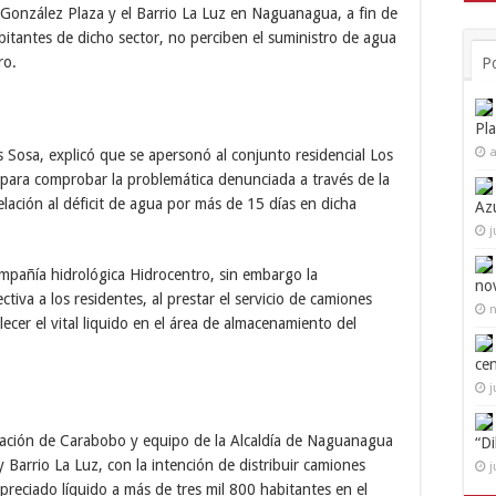
 González Plaza y el Barrio La Luz en Naguanagua, a fin de
itantes de dicho sector, no perciben el suministro de agua
ro.
P
Pl
a
s Sosa, explicó que se apersonó al conjunto residencial Los
, para comprobar la problemática denunciada a través de la
relación al déficit de agua por más de 15 días en dicha
Az
j
ompañía hidrológica Hidrocentro, sin embargo la
no
iva a los residentes, al prestar el servicio de camiones
n
ecer el vital liquido en el área de almacenamiento del
ce
j
nación de Carabobo y equipo de la Alcaldía de Naguanagua
“D
 Barrio La Luz, con la intención de distribuir camiones
j
 preciado líquido a más de tres mil 800 habitantes en el