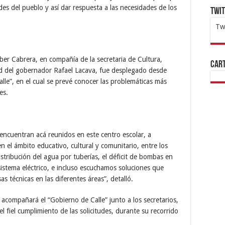
es del pueblo y así dar respuesta a las necesidades de los
Twi
Tw
1x
ht
ber Cabrera, en compañía de la secretaria de Cultura,
Cart
ud del gobernador Rafael Lacava, fue desplegado desde
lle”, en el cual se prevé conocer las problemáticas más
es.
 encuentran acá reunidos en este centro escolar, a
n el ámbito educativo, cultural y comunitario, entre los
stribución del agua por tuberías, el déficit de bombas en
sistema eléctrico, e incluso escuchamos soluciones que
 técnicas en las diferentes áreas”, detalló.
acompañará el “Gobierno de Calle” junto a los secretarios,
l fiel cumplimiento de las solicitudes, durante su recorrido