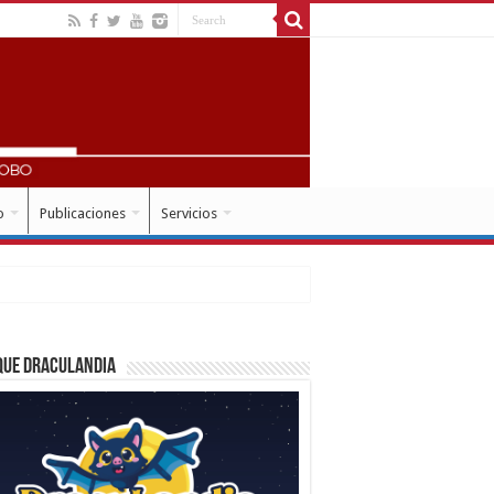
o
Publicaciones
Servicios
que Draculandia