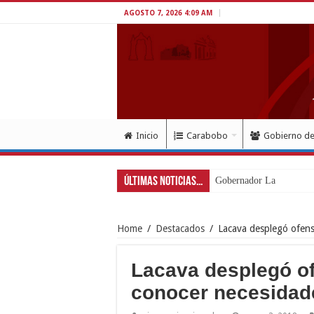
AGOSTO 7, 2026 4:09 AM
Inicio
Carabobo
Gobierno d
Últimas Noticias...
Gobernador Lacava a un 
Home
/
Destacados
/
Lacava desplegó ofens
Lacava desplegó of
conocer necesidad