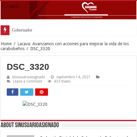
Gobernador Lacava anunció
Home
/
Lacava: Avanzamos con acciones para mejorar la vida de los
carabobeños
/
DSC_3320
DSC_3320
sinusuarioasignado
septiembre 14, 2021
Leave a comment
433 Views
About sinusuarioasignado