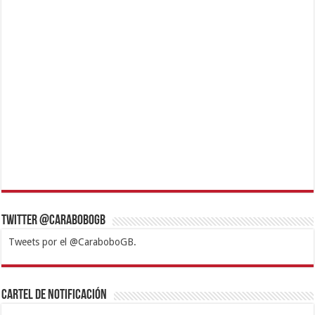
Twitter @CaraboboGB
Tweets por el @CaraboboGB.
1xbet
https://mvbcasino.com/
Betturkey
Betist
Kralbet
Supertotobet
Tipobet
Matadorbet
Mariobet
Cartel de Notificación