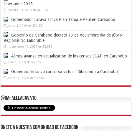
Libertador 2018
agosto 13, 2018
445,182
Gobernador Lacava activa Plan Tanque Azul en Carabobo
junio 3, 2019
330,431
Gobierno de Carabobo decretó 13 de noviembre día de Júbilo
Regional No Laborable
noviembre 10, 2017
63,385
Alimca avanza en actualización de los censos CLAP en Carabobo
julio 1, 2019
56,855
Gobernación lanza concurso virtual “Dibujando a Carabobo”
junio 12, 2020
45,836
@RafaelLacava10
Únete a nuestra comunidad de Facebook