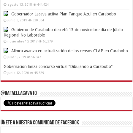
agosto 13, 2018
444,424
Gobernador Lacava activa Plan Tanque Azul en Carabobo
junio 3, 2019
330,304
Gobierno de Carabobo decretó 13 de noviembre día de Júbilo
Regional No Laborable
noviembre 10, 2017
63,379
Alimca avanza en actualización de los censos CLAP en Carabobo
julio 1, 2019
56,847
Gobernación lanza concurso virtual “Dibujando a Carabobo”
junio 12, 2020
45,829
@RafaelLacava10
Únete a nuestra comunidad de Facebook