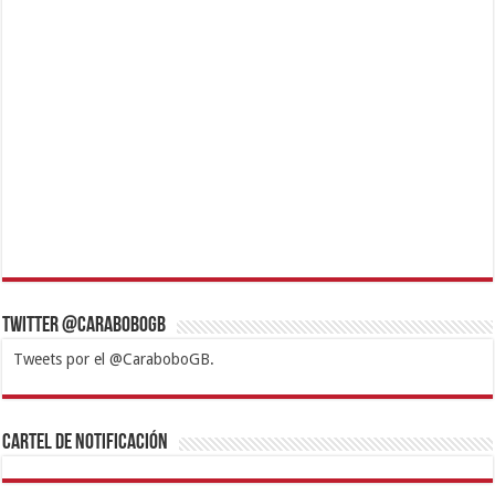
Twitter @CaraboboGB
Tweets por el @CaraboboGB.
1xbet
https://mvbcasino.com/
Betturkey
Betist
Kralbet
Supertotobet
Tipobet
Matadorbet
Mariobet
Cartel de Notificación