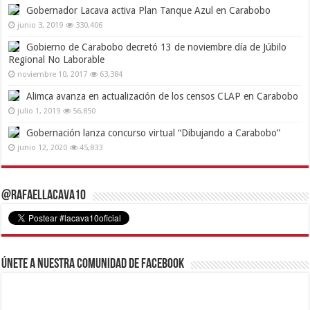
Gobernador Lacava activa Plan Tanque Azul en Carabobo
junio 3, 2019
330,406
Gobierno de Carabobo decretó 13 de noviembre día de Júbilo
Regional No Laborable
noviembre 10, 2017
63,384
Alimca avanza en actualización de los censos CLAP en Carabobo
julio 1, 2019
56,850
Gobernación lanza concurso virtual “Dibujando a Carabobo”
junio 12, 2020
45,833
@RafaelLacava10
Únete a nuestra comunidad de Facebook