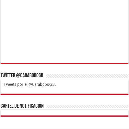
Twitter @CaraboboGB
Tweets por el @CaraboboGB.
1xbet
https://mvbcasino.com/
Betturkey
Betist
Kralbet
Supertotobet
Tipobet
Matadorbet
Mariobet
Cartel de Notificación