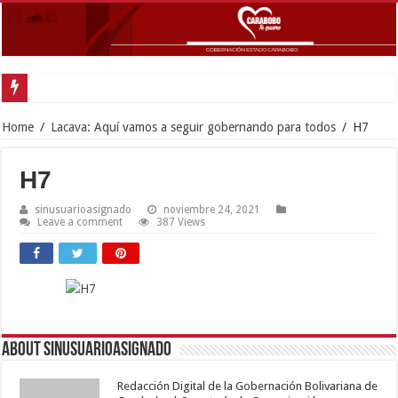
Gobernador Lacava anunció colocación de más de mil 500 toneladas de asfalt
Home
/
Lacava: Aquí vamos a seguir gobernando para todos
/
H7
H7
sinusuarioasignado
noviembre 24, 2021
Leave a comment
387 Views
About sinusuarioasignado
Redacción Digital de la Gobernación Bolivariana de