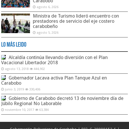
Carabobo
agosto 6, 2026
Ministra de Turismo lideró encuentro con
prestadores de servicio del eje costero
carabobeño
agosto 5, 2026
Lo Más Leido
Alcaldía continúa llevando diversión con el Plan
Vacacional Libertador 2018
agosto 13, 2018
444,902
Gobernador Lacava activa Plan Tanque Azul en
Carabobo
junio 3, 2019
330,406
Gobierno de Carabobo decretó 13 de noviembre día de
Júbilo Regional No Laborable
noviembre 10, 2017
63,384