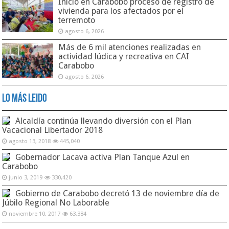
Inició en Carabobo proceso de registro de
vivienda para los afectados por el
terremoto
agosto 6, 2026
Más de 6 mil atenciones realizadas en
actividad lúdica y recreativa en CAI
Carabobo
agosto 6, 2026
Lo Más Leido
Alcaldía continúa llevando diversión con el Plan
Vacacional Libertador 2018
agosto 13, 2018
445,040
Gobernador Lacava activa Plan Tanque Azul en
Carabobo
junio 3, 2019
330,420
Gobierno de Carabobo decretó 13 de noviembre día de
Júbilo Regional No Laborable
noviembre 10, 2017
63,384