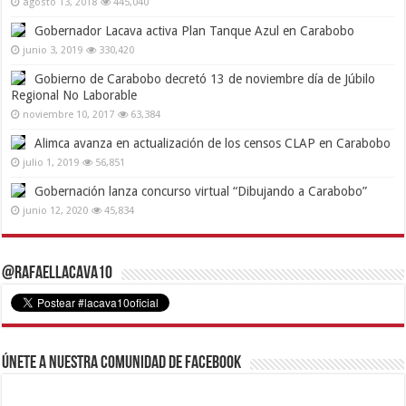
agosto 13, 2018
445,040
Gobernador Lacava activa Plan Tanque Azul en Carabobo
junio 3, 2019
330,420
Gobierno de Carabobo decretó 13 de noviembre día de Júbilo
Regional No Laborable
noviembre 10, 2017
63,384
Alimca avanza en actualización de los censos CLAP en Carabobo
julio 1, 2019
56,851
Gobernación lanza concurso virtual “Dibujando a Carabobo”
junio 12, 2020
45,834
@RafaelLacava10
Únete a nuestra comunidad de Facebook