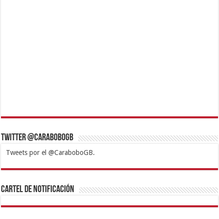
Twitter @CaraboboGB
Tweets por el @CaraboboGB.
1xbet
https://mvbcasino.com/
Betturkey
Betist
Kralbet
Supertotobet
Tipobet
Matadorbet
Mariobet
Cartel de Notificación