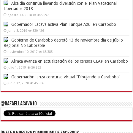
Alcaldía continúa llevando diversión con el Plan Vacacional
Libertador 2018
agosto 13, 2018
445,097
Gobernador Lacava activa Plan Tanque Azul en Carabobo
junio 3, 2019
330,426
Gobierno de Carabobo decretó 13 de noviembre día de Júbilo
Regional No Laborable
noviembre 10, 2017
63,385
Alimca avanza en actualización de los censos CLAP en Carabobo
julio 1, 2019
56,853
Gobernación lanza concurso virtual “Dibujando a Carabobo”
junio 12, 2020
45,836
@RafaelLacava10