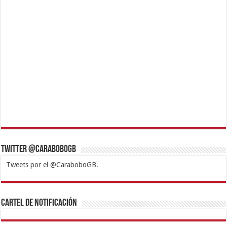
Twitter @CaraboboGB
Tweets por el @CaraboboGB.
1xbet
https://mvbcasino.com/
Betturkey
Betist
Kralbet
Supertotobet
Tipobet
Matadorbet
Mariobet
Cartel de Notificación