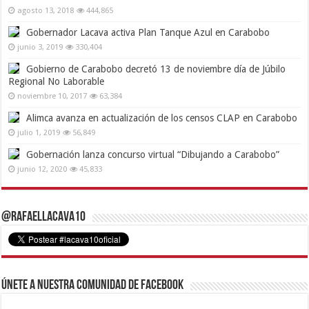
agosto 13, 2018
444,865
Gobernador Lacava activa Plan Tanque Azul en Carabobo
junio 3, 2019
330,404
Gobierno de Carabobo decretó 13 de noviembre día de Júbilo
Regional No Laborable
noviembre 10, 2017
63,384
Alimca avanza en actualización de los censos CLAP en Carabobo
julio 1, 2019
56,849
Gobernación lanza concurso virtual “Dibujando a Carabobo”
junio 12, 2020
45,833
@RafaelLacava10
Únete a nuestra comunidad de Facebook