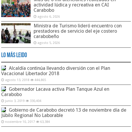
actividad lúdica y recreativa en CAI
Carabobo
agosto 6, 2026
Ministra de Turismo lideró encuentro con
prestadores de servicio del eje costero
carabobeño
agosto 5, 2026
Lo Más Leido
Alcaldía continúa llevando diversión con el Plan
Vacacional Libertador 2018
agosto 13, 2018
444,865
Gobernador Lacava activa Plan Tanque Azul en
Carabobo
junio 3, 2019
330,404
Gobierno de Carabobo decretó 13 de noviembre día de
Júbilo Regional No Laborable
noviembre 10, 2017
63,384