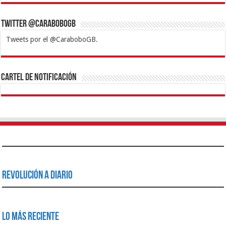
Twitter @CaraboboGB
Tweets por el @CaraboboGB.
1xbet
https://mvbcasino.com/
Betturkey
Betist
Kralbet
Supertotobet
Tipobet
Matadorbet
Mariobet
Cartel de Notificación
Revolución a Diario
Lo Más Reciente