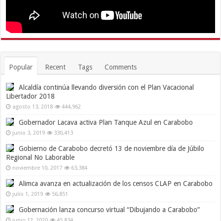
Popular
Recent
Tags
Comments
Alcaldía continúa llevando diversión con el Plan Vacacional
Libertador 2018
agosto 13, 2018
444,962
Gobernador Lacava activa Plan Tanque Azul en Carabobo
junio 3, 2019
330,413
Gobierno de Carabobo decretó 13 de noviembre día de Júbilo
Regional No Laborable
noviembre 10, 2017
63,384
Alimca avanza en actualización de los censos CLAP en Carabobo
julio 1, 2019
56,851
Gobernación lanza concurso virtual “Dibujando a Carabobo”
junio 12, 2020
45,834