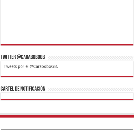
Twitter @CaraboboGB
Tweets por el @CaraboboGB.
1xbet
https://mvbcasino.com/
Betturkey
Betist
Kralbet
Supertotobet
Tipobet
Matadorbet
Mariobet
Cartel de Notificación