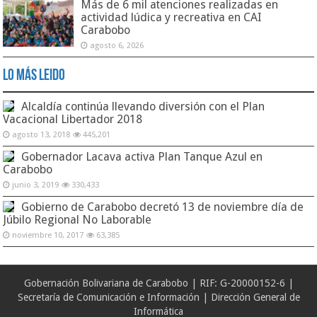
Más de 6 mil atenciones realizadas en
actividad lúdica y recreativa en CAI
Carabobo
agosto 6, 2026
Lo Más Leido
Alcaldía continúa llevando diversión con el Plan
Vacacional Libertador 2018
agosto 13, 2018
445,201
Gobernador Lacava activa Plan Tanque Azul en
Carabobo
junio 3, 2019
330,433
Gobierno de Carabobo decretó 13 de noviembre día de
Júbilo Regional No Laborable
noviembre 10, 2017
63,385
Gobernación Bolivariana de Carabobo | RIF: G-20000152-6 |
Secretaría de Comunicación e Información | Dirección General de
Informática