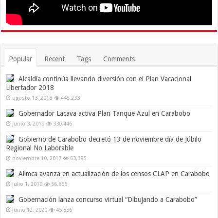
Popular
Recent
Tags
Comments
Alcaldía continúa llevando diversión con el Plan Vacacional
Libertador 2018
agosto 13, 2018
445,233
Gobernador Lacava activa Plan Tanque Azul en Carabobo
junio 3, 2019
330,446
Gobierno de Carabobo decretó 13 de noviembre día de Júbilo
Regional No Laborable
noviembre 10, 2017
63,385
Alimca avanza en actualización de los censos CLAP en Carabobo
julio 1, 2019
56,855
Gobernación lanza concurso virtual “Dibujando a Carabobo”
junio 12, 2020
45,836