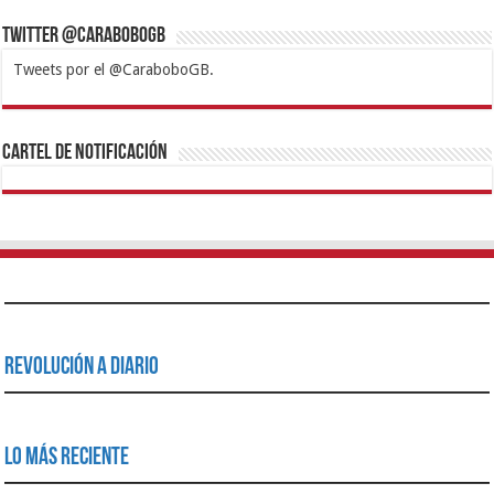
Twitter @CaraboboGB
Tweets por el @CaraboboGB.
1xbet
https://mvbcasino.com/
Betturkey
Betist
Kralbet
Supertotobet
Tipobet
Matadorbet
Mariobet
Cartel de Notificación
Revolución a Diario
Lo Más Reciente