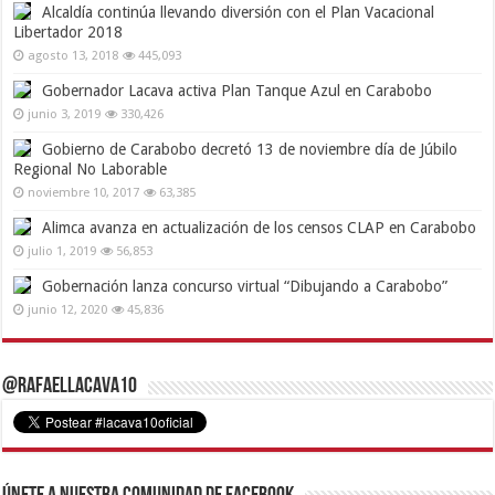
Alcaldía continúa llevando diversión con el Plan Vacacional
Libertador 2018
agosto 13, 2018
445,093
Gobernador Lacava activa Plan Tanque Azul en Carabobo
junio 3, 2019
330,426
Gobierno de Carabobo decretó 13 de noviembre día de Júbilo
Regional No Laborable
noviembre 10, 2017
63,385
Alimca avanza en actualización de los censos CLAP en Carabobo
julio 1, 2019
56,853
Gobernación lanza concurso virtual “Dibujando a Carabobo”
junio 12, 2020
45,836
@RafaelLacava10