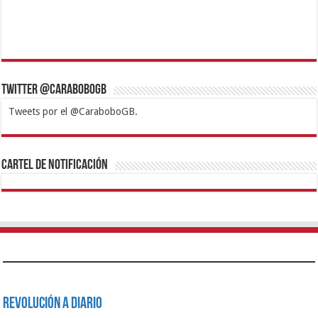
Twitter @CaraboboGB
Tweets por el @CaraboboGB.
1xbet
https://mvbcasino.com/
Betturkey
Betist
Kralbet
Supertotobet
Tipobet
Matadorbet
Mariobet
Cartel de Notificación
Revolución a Diario