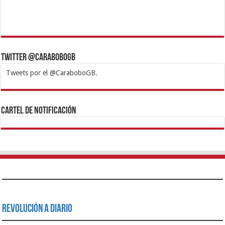
Twitter @CaraboboGB
Tweets por el @CaraboboGB.
1xbet
https://mvbcasino.com/
Betturkey
Betist
Kralbet
Supertotobet
Tipobet
Matadorbet
Mariobet
Cartel de Notificación
Revolución a Diario