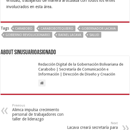
entidad, trabajando de manera articulada con todos los entes
involucrados en esta área.
Tags
CARABOBO
CARABOBOTEQUIERO
GOBERNADOR LACAVA
GOBIERNO REVOLUCIONARIO
RAFAEL LACAVA
SALUD
About sinusuarioasignado
Redacción Digital de la Gobernación Bolivariana de
Carabobo | Secretaría de Comunicación e
Información | Dirección de Diseño y Creación
Previous
Alimca impulsa crecimiento
personal de trabajadores con
taller de liderazgo
Next
Lacava creará secretaría para