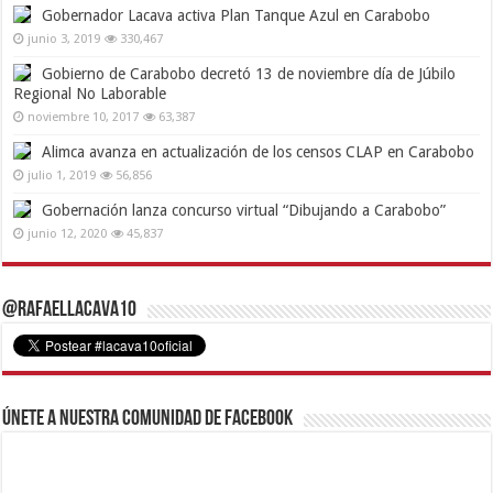
Gobernador Lacava activa Plan Tanque Azul en Carabobo
junio 3, 2019
330,467
Gobierno de Carabobo decretó 13 de noviembre día de Júbilo
Regional No Laborable
noviembre 10, 2017
63,387
Alimca avanza en actualización de los censos CLAP en Carabobo
julio 1, 2019
56,856
Gobernación lanza concurso virtual “Dibujando a Carabobo”
junio 12, 2020
45,837
@RafaelLacava10
Únete a nuestra comunidad de Facebook