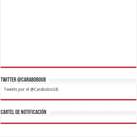
Twitter @CaraboboGB
Tweets por el @CaraboboGB.
1xbet
https://mvbcasino.com/
Betturkey
Betist
Kralbet
Supertotobet
Tipobet
Matadorbet
Mariobet
Cartel de Notificación