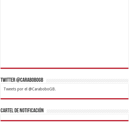
Twitter @CaraboboGB
Tweets por el @CaraboboGB.
1xbet
https://mvbcasino.com/
Betturkey
Betist
Kralbet
Supertotobet
Tipobet
Matadorbet
Mariobet
Cartel de Notificación