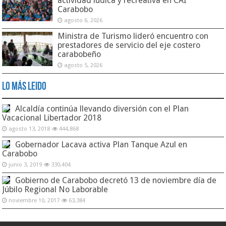
actividad lúdica y recreativa en CAI
Carabobo
agosto 6, 2026
Ministra de Turismo lideró encuentro con
prestadores de servicio del eje costero
carabobeño
agosto 5, 2026
Lo Más Leido
Alcaldía continúa llevando diversión con el Plan
Vacacional Libertador 2018
agosto 13, 2018
444,868
Gobernador Lacava activa Plan Tanque Azul en
Carabobo
junio 3, 2019
330,404
Gobierno de Carabobo decretó 13 de noviembre día de
Júbilo Regional No Laborable
noviembre 10, 2017
63,384