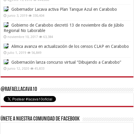
Gobernador Lacava activa Plan Tanque Azul en Carabobo
junio 3, 2019
330,404
Gobierno de Carabobo decretó 13 de noviembre día de Júbilo
Regional No Laborable
noviembre 10, 2017
63,384
Alimca avanza en actualización de los censos CLAP en Carabobo
julio 1, 2019
56,849
Gobernación lanza concurso virtual “Dibujando a Carabobo”
junio 12, 2020
45,833
@RafaelLacava10
Únete a nuestra comunidad de Facebook