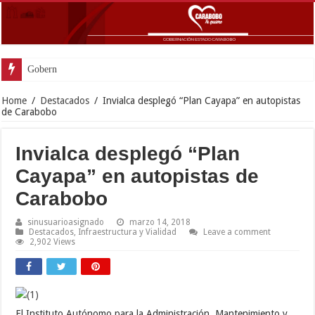
Gobernador Lacava anunci
Home
/
Destacados
/
Invialca desplegó “Plan Cayapa” en autopistas
de Carabobo
Invialca desplegó “Plan
Cayapa” en autopistas de
Carabobo
sinusuarioasignado
marzo 14, 2018
Destacados
,
Infraestructura y Vialidad
Leave a comment
2,902 Views
El Instituto Autónomo para la Administración, Mantenimiento y