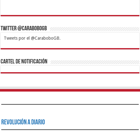
Twitter @CaraboboGB
Tweets por el @CaraboboGB.
1xbet
https://mvbcasino.com/
Betturkey
Betist
Kralbet
Supertotobet
Tipobet
Matadorbet
Mariobet
Cartel de Notificación
Revolución a Diario