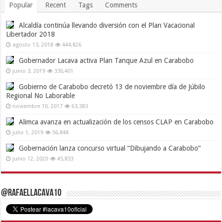
Popular
Recent
Tags
Comments
Alcaldía continúa llevando diversión con el Plan Vacacional
Libertador 2018
agosto 13, 2018
444,826
Gobernador Lacava activa Plan Tanque Azul en Carabobo
junio 3, 2019
330,401
Gobierno de Carabobo decretó 13 de noviembre día de Júbilo
Regional No Laborable
noviembre 10, 2017
63,383
Alimca avanza en actualización de los censos CLAP en Carabobo
julio 1, 2019
56,848
Gobernación lanza concurso virtual “Dibujando a Carabobo”
junio 12, 2020
45,833
@RafaelLacava10