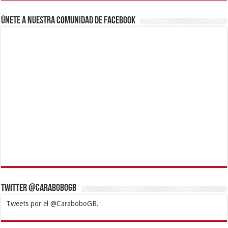
Únete a nuestra comunidad de Facebook
Twitter @CaraboboGB
Tweets por el @CaraboboGB.
1xbet
https://mvbcasino.com/
Betturkey
Betist
Kralbet
Supertotobet
Tipobet
Matadorbet
Mariobet