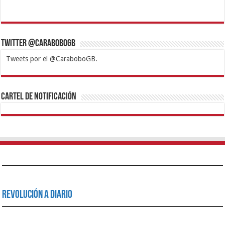
Twitter @CaraboboGB
Tweets por el @CaraboboGB.
1xbet
https://mvbcasino.com/
Betturkey
Betist
Kralbet
Supertotobet
Tipobet
Matadorbet
Mariobet
Cartel de Notificación
Revolución a Diario