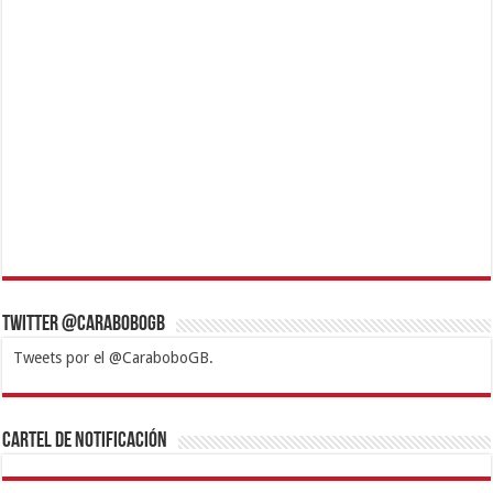
Twitter @CaraboboGB
Tweets por el @CaraboboGB.
1xbet
https://mvbcasino.com/
Betturkey
Betist
Kralbet
Supertotobet
Tipobet
Matadorbet
Mariobet
Cartel de Notificación