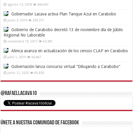
agosto 13, 2018
444,641
Gobernador Lacava activa Plan Tanque Azul en Carabobo
junio 3, 2019
330,371
Gobierno de Carabobo decretó 13 de noviembre día de Júbilo
Regional No Laborable
noviembre 10, 2017
63,381
Alimca avanza en actualización de los censos CLAP en Carabobo
julio 1, 2019
56,847
Gobernación lanza concurso virtual “Dibujando a Carabobo”
junio 12, 2020
45,830
@RafaelLacava10
Únete a nuestra comunidad de Facebook