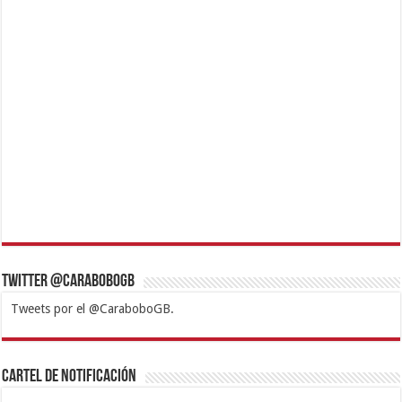
Twitter @CaraboboGB
Tweets por el @CaraboboGB.
1xbet
https://mvbcasino.com/
Betturkey
Betist
Kralbet
Supertotobet
Tipobet
Matadorbet
Mariobet
Cartel de Notificación