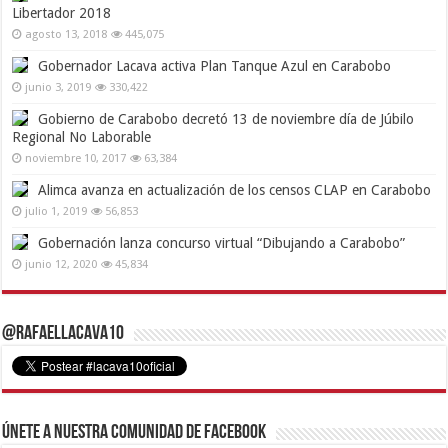
Libertador 2018
agosto 13, 2018
445,075
Gobernador Lacava activa Plan Tanque Azul en Carabobo
junio 3, 2019
330,422
Gobierno de Carabobo decretó 13 de noviembre día de Júbilo
Regional No Laborable
noviembre 10, 2017
63,384
Alimca avanza en actualización de los censos CLAP en Carabobo
julio 1, 2019
56,853
Gobernación lanza concurso virtual “Dibujando a Carabobo”
junio 12, 2020
45,834
@RafaelLacava10
Únete a nuestra comunidad de Facebook