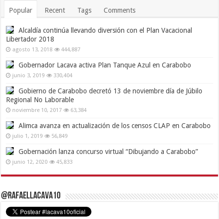
Popular
Recent
Tags
Comments
Alcaldía continúa llevando diversión con el Plan Vacacional
Libertador 2018
agosto 13, 2018
444,887
Gobernador Lacava activa Plan Tanque Azul en Carabobo
junio 3, 2019
330,404
Gobierno de Carabobo decretó 13 de noviembre día de Júbilo
Regional No Laborable
noviembre 10, 2017
63,384
Alimca avanza en actualización de los censos CLAP en Carabobo
julio 1, 2019
56,849
Gobernación lanza concurso virtual “Dibujando a Carabobo”
junio 12, 2020
45,833
@RafaelLacava10