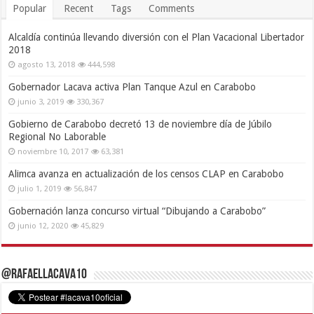
Popular
Recent
Tags
Comments
Alcaldía continúa llevando diversión con el Plan Vacacional Libertador
2018
agosto 13, 2018
444,598
Gobernador Lacava activa Plan Tanque Azul en Carabobo
junio 3, 2019
330,367
Gobierno de Carabobo decretó 13 de noviembre día de Júbilo
Regional No Laborable
noviembre 10, 2017
63,381
Alimca avanza en actualización de los censos CLAP en Carabobo
julio 1, 2019
56,847
Gobernación lanza concurso virtual “Dibujando a Carabobo”
junio 12, 2020
45,829
@RafaelLacava10