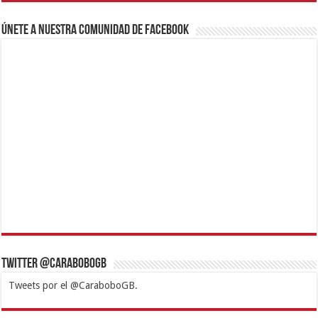
Únete a nuestra comunidad de Facebook
Twitter @CaraboboGB
Tweets por el @CaraboboGB.
1xbet
https://mvbcasino.com/
Betturkey
Betist
Kralbet
Supertotobet
Tipobet
Matadorbet
Mariobet