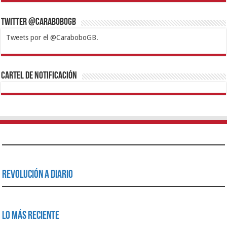
Twitter @CaraboboGB
Tweets por el @CaraboboGB.
1xbet
https://mvbcasino.com/
Betturkey
Betist
Kralbet
Supertotobet
Tipobet
Matadorbet
Mariobet
Cartel de Notificación
Revolución a Diario
Lo Más Reciente