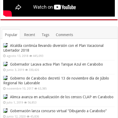
Popular
Recent
Tags
Comments
Alcaldía continúa llevando diversión con el Plan Vacacional
Libertador 2018
agosto 13, 2018
445,093
Gobernador Lacava activa Plan Tanque Azul en Carabobo
junio 3, 2019
330,426
Gobierno de Carabobo decretó 13 de noviembre día de Júbilo
Regional No Laborable
noviembre 10, 2017
63,385
Alimca avanza en actualización de los censos CLAP en Carabobo
julio 1, 2019
56,853
Gobernación lanza concurso virtual “Dibujando a Carabobo”
junio 12, 2020
45,836