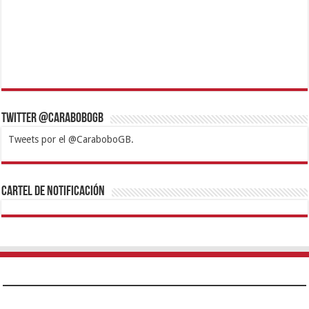
Twitter @CaraboboGB
Tweets por el @CaraboboGB.
1xbet
https://mvbcasino.com/
Betturkey
Betist
Kralbet
Supertotobet
Tipobet
Matadorbet
Mariobet
Cartel de Notificación