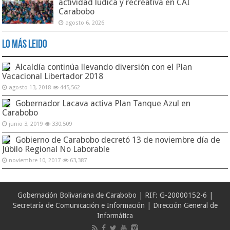
actividad lúdica y recreativa en CAI
Carabobo
agosto 6, 2026
Lo Más Leido
Alcaldía continúa llevando diversión con el Plan
Vacacional Libertador 2018
agosto 13, 2018
445,562
Gobernador Lacava activa Plan Tanque Azul en
Carabobo
junio 3, 2019
330,509
Gobierno de Carabobo decretó 13 de noviembre día de
Júbilo Regional No Laborable
noviembre 10, 2017
63,387
Gobernación Bolivariana de Carabobo | RIF: G-20000152-6 |
Secretaría de Comunicación e Información | Dirección General de
Informática