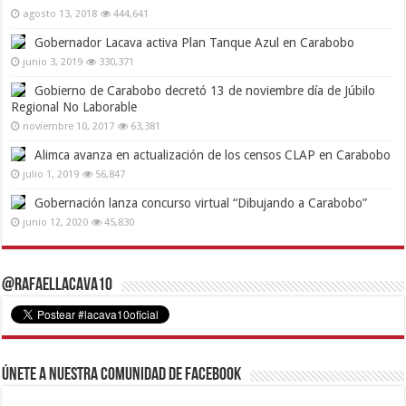
agosto 13, 2018
444,641
Gobernador Lacava activa Plan Tanque Azul en Carabobo
junio 3, 2019
330,371
Gobierno de Carabobo decretó 13 de noviembre día de Júbilo
Regional No Laborable
noviembre 10, 2017
63,381
Alimca avanza en actualización de los censos CLAP en Carabobo
julio 1, 2019
56,847
Gobernación lanza concurso virtual “Dibujando a Carabobo”
junio 12, 2020
45,830
@RafaelLacava10
Únete a nuestra comunidad de Facebook