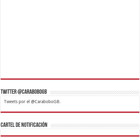
Twitter @CaraboboGB
Tweets por el @CaraboboGB.
1xbet
https://mvbcasino.com/
Betturkey
Betist
Kralbet
Supertotobet
Tipobet
Matadorbet
Mariobet
Cartel de Notificación