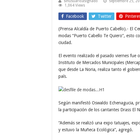
sinusuarioasignado
septiembre 25, 2
1,064 Views
Facebook
Twitter
Pintere
(Prensa Alcaldía de Puerto Cabello).- El Ce
modas “Puerto Cabello Te Quiero”, esto con
ciudad.
El evento realizado el pasado viernes fue o
Instituto de Mercados Municipales (Mercapu
que desde La Noria, realiza tanto el gobie
país.
Según manifestó Oswaldo Echenagucia, pre
la participación de los cantantes Drass El
“Además se realizó una expo tatuajes, expo
y estuvo la Muñeca Ecológica”, agregó.