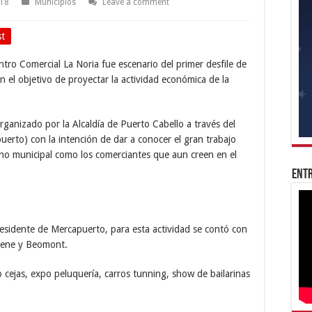
018
Municipios
Leave a comment
st
ntro Comercial La Noria fue escenario del primer desfile de
 el objetivo de proyectar la actividad económica de la
rganizado por la Alcaldía de Puerto Cabello a través del
erto) con la intención de dar a conocer el gran trabajo
rno municipal como los comerciantes que aun creen en el
Entr
sidente de Mercapuerto, para esta actividad se contó con
 Nene y Beomont.
 cejas, expo peluquería, carros tunning, show de bailarinas