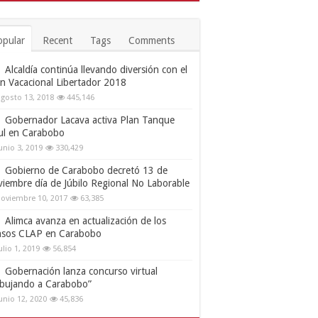
opular
Recent
Tags
Comments
Alcaldía continúa llevando diversión con el
an Vacacional Libertador 2018
gosto 13, 2018
445,146
Gobernador Lacava activa Plan Tanque
ul en Carabobo
unio 3, 2019
330,429
Gobierno de Carabobo decretó 13 de
viembre día de Júbilo Regional No Laborable
oviembre 10, 2017
63,385
Alimca avanza en actualización de los
nsos CLAP en Carabobo
ulio 1, 2019
56,854
Gobernación lanza concurso virtual
ibujando a Carabobo”
unio 12, 2020
45,836