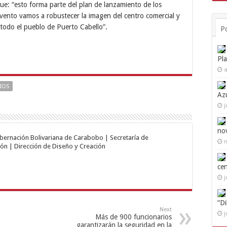
ue: “esto forma parte del plan de lanzamiento de los
evento vamos a robustecer la imagen del centro comercial y
 todo el pueblo de Puerto Cabello”.
P
Pl
a
IOS
Az
j
no
obernación Bolivariana de Carabobo | Secretaría de
n
ón | Dirección de Diseño y Creación
ce
j
“D
Next
j
Más de 900 funcionarios
garantizarán la seguridad en la