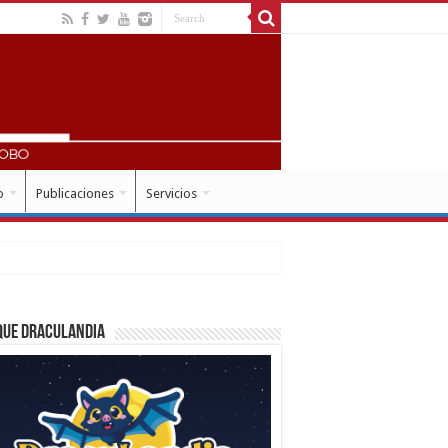
o
Publicaciones
Servicios
que Draculandia