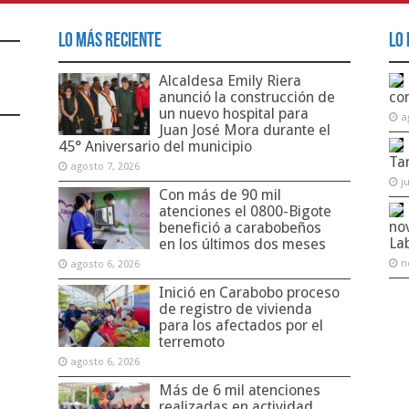
Lo Más Reciente
Lo 
Alcaldesa Emily Riera
anunció la construcción de
co
un nuevo hospital para
a
Juan José Mora durante el
45° Aniversario del municipio
Ta
agosto 7, 2026
j
Con más de 90 mil
atenciones el 0800-Bigote
no
benefició a carabobeños
La
en los últimos dos meses
n
agosto 6, 2026
Inició en Carabobo proceso
de registro de vivienda
para los afectados por el
terremoto
agosto 6, 2026
Más de 6 mil atenciones
realizadas en actividad