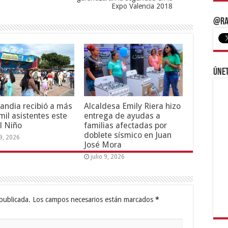
Expo Valencia 2018
@Ra
Únet
andia recibió a más
Alcaldesa Emily Riera hizo
mil asistentes este
entrega de ayudas a
l Niño
familias afectadas por
doblete sísmico en Juan
19, 2026
José Mora
julio 9, 2026
publicada.
Los campos necesarios están marcados
*