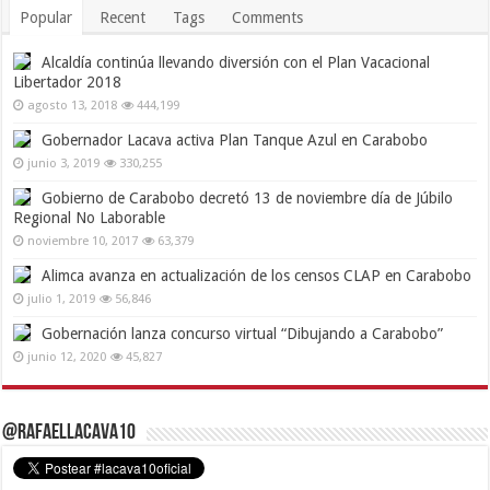
Popular
Recent
Tags
Comments
Alcaldía continúa llevando diversión con el Plan Vacacional
Libertador 2018
agosto 13, 2018
444,199
Gobernador Lacava activa Plan Tanque Azul en Carabobo
junio 3, 2019
330,255
Gobierno de Carabobo decretó 13 de noviembre día de Júbilo
Regional No Laborable
noviembre 10, 2017
63,379
Alimca avanza en actualización de los censos CLAP en Carabobo
julio 1, 2019
56,846
Gobernación lanza concurso virtual “Dibujando a Carabobo”
junio 12, 2020
45,827
@RafaelLacava10