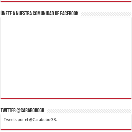
Únete a nuestra comunidad de Facebook
Twitter @CaraboboGB
Tweets por el @CaraboboGB.
1xbet
https://mvbcasino.com/
Betturkey
Betist
Kralbet
Supertotobet
Tipobet
Matadorbet
Mariobet