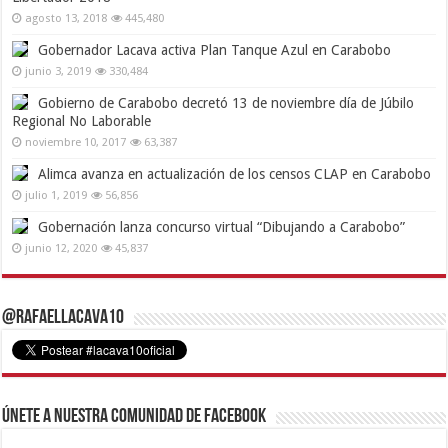
agosto 13, 2018
445,480
Gobernador Lacava activa Plan Tanque Azul en Carabobo
junio 3, 2019
330,484
Gobierno de Carabobo decretó 13 de noviembre día de Júbilo
Regional No Laborable
noviembre 10, 2017
63,387
Alimca avanza en actualización de los censos CLAP en Carabobo
julio 1, 2019
56,856
Gobernación lanza concurso virtual “Dibujando a Carabobo”
junio 12, 2020
45,837
@RafaelLacava10
Únete a nuestra comunidad de Facebook