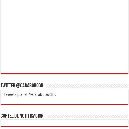
Twitter @CaraboboGB
Tweets por el @CaraboboGB.
1xbet
https://mvbcasino.com/
Betturkey
Betist
Kralbet
Supertotobet
Tipobet
Matadorbet
Mariobet
Cartel de Notificación