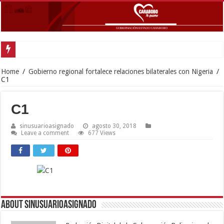
Gobernador La
Home
/
Gobierno regional fortalece relaciones bilaterales con Nigeria
/
C1
C1
sinusuarioasignado
agosto 30, 2018
Leave a comment
677 Views
About sinusuarioasignado