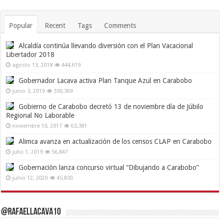
Popular
Recent
Tags
Comments
Alcaldía continúa llevando diversión con el Plan Vacacional
Libertador 2018
agosto 13, 2018
444,619
Gobernador Lacava activa Plan Tanque Azul en Carabobo
junio 3, 2019
330,369
Gobierno de Carabobo decretó 13 de noviembre día de Júbilo
Regional No Laborable
noviembre 10, 2017
63,381
Alimca avanza en actualización de los censos CLAP en Carabobo
julio 1, 2019
56,847
Gobernación lanza concurso virtual “Dibujando a Carabobo”
junio 12, 2020
45,830
@RafaelLacava10