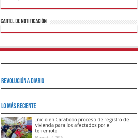
1xbet
https://mvbcasino.com/
Betturkey
Betist
Kralbet
Supertotobet
Tipobet
Matadorbet
Mariobet
Cartel de Notificación
Revolución a Diario
Lo Más Reciente
Inició en Carabobo proceso de registro de
vivienda para los afectados por el
terremoto
agosto 6, 2026