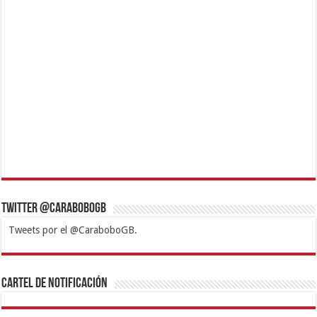
Twitter @CaraboboGB
Tweets por el @CaraboboGB.
1xbet
https://mvbcasino.com/
Betturkey
Betist
Kralbet
Supertotobet
Tipobet
Matadorbet
Mariobet
Cartel de Notificación