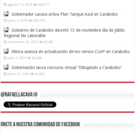
agosto 13, 2018
444,717
Gobernador Lacava activa Plan Tanque Azul en Carabobo
junio 3, 2019
330,379
Gobierno de Carabobo decretó 13 de noviembre día de Júbilo
Regional No Laborable
noviembre 10, 2017
63,382
Alimca avanza en actualización de los censos CLAP en Carabobo
julio 1, 2019
56,848
Gobernación lanza concurso virtual “Dibujando a Carabobo”
junio 12, 2020
45,833
@RafaelLacava10
Únete a nuestra comunidad de Facebook