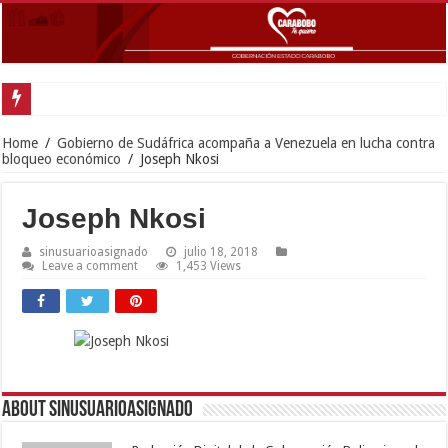
Gobernador Lacava y Alcaldesa Castillo reinauguraron CDI y SRI Canaima al
Home
/
Gobierno de Sudáfrica acompaña a Venezuela en lucha contra
bloqueo económico
/
Joseph Nkosi
Joseph Nkosi
sinusuarioasignado
julio 18, 2018
Leave a comment
1,453 Views
About sinusuarioasignado