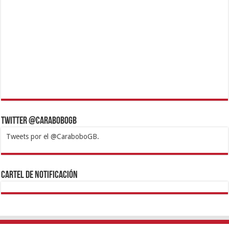
Twitter @CaraboboGB
Tweets por el @CaraboboGB.
1xbet
https://mvbcasino.com/
Betturkey
Betist
Kralbet
Supertotobet
Tipobet
Matadorbet
Mariobet
Cartel de Notificación