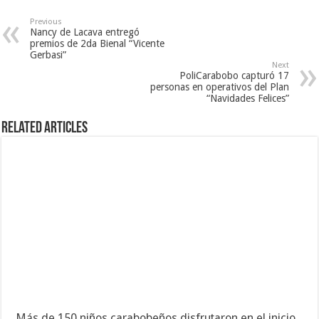
Previous
Nancy de Lacava entregó
premios de 2da Bienal “Vicente
Gerbasi”
Next
PoliCarabobo capturó 17
personas en operativos del Plan
“Navidades Felices”
Related Articles
Más de 150 niños carabobeños disfrutaron en el inicio