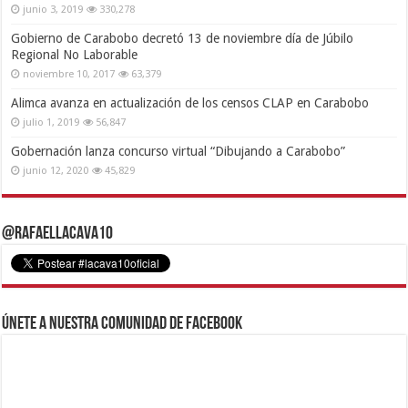
junio 3, 2019
330,278
Gobierno de Carabobo decretó 13 de noviembre día de Júbilo
Regional No Laborable
noviembre 10, 2017
63,379
Alimca avanza en actualización de los censos CLAP en Carabobo
julio 1, 2019
56,847
Gobernación lanza concurso virtual “Dibujando a Carabobo”
junio 12, 2020
45,829
@RafaelLacava10
Únete a nuestra comunidad de Facebook