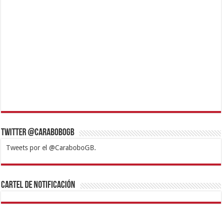
Twitter @CaraboboGB
Tweets por el @CaraboboGB.
1xbet
https://mvbcasino.com/
Betturkey
Betist
Kralbet
Supertotobet
Tipobet
Matadorbet
Mariobet
Cartel de Notificación