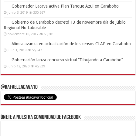
Gobernador Lacava activa Plan Tanque Azul en Carabobo
junio 3, 2019
330,367
Gobierno de Carabobo decretó 13 de noviembre día de Júbilo
Regional No Laborable
noviembre 10, 2017
63,381
Alimca avanza en actualización de los censos CLAP en Carabobo
julio 1, 2019
56,847
Gobernación lanza concurso virtual “Dibujando a Carabobo”
junio 12, 2020
45,829
@RafaelLacava10
Únete a nuestra comunidad de Facebook