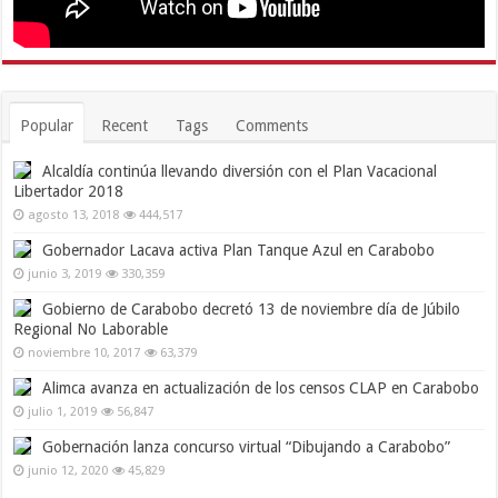
Popular
Recent
Tags
Comments
Alcaldía continúa llevando diversión con el Plan Vacacional
Libertador 2018
agosto 13, 2018
444,517
Gobernador Lacava activa Plan Tanque Azul en Carabobo
junio 3, 2019
330,359
Gobierno de Carabobo decretó 13 de noviembre día de Júbilo
Regional No Laborable
noviembre 10, 2017
63,379
Alimca avanza en actualización de los censos CLAP en Carabobo
julio 1, 2019
56,847
Gobernación lanza concurso virtual “Dibujando a Carabobo”
junio 12, 2020
45,829