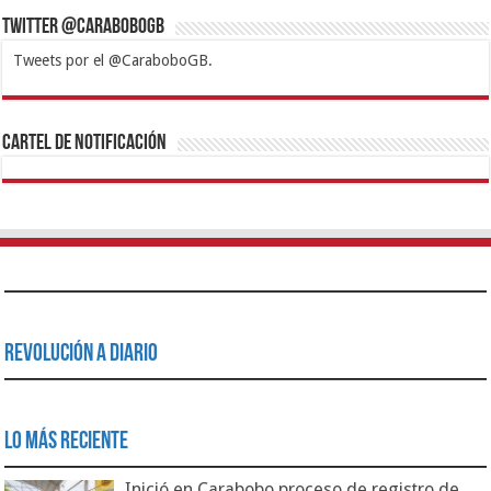
Twitter @CaraboboGB
Tweets por el @CaraboboGB.
1xbet
https://mvbcasino.com/
Betturkey
Betist
Kralbet
Supertotobet
Tipobet
Matadorbet
Mariobet
Cartel de Notificación
Revolución a Diario
Lo Más Reciente
Inició en Carabobo proceso de registro de