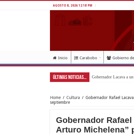
AGOSTO 8, 2026 12:18 PM
Inicio
Carabobo
Gobierno d
Últimas Noticias...
Inició en Carabobo proce
Home
/
Cultura
/
Gobernador Rafael Lacava 
septiembre
Gobernador Rafael
Arturo Michelena” 