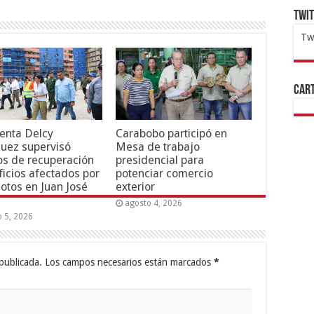
Twi
Tw
1x
ht
Cart
enta Delcy
Carabobo participó en
uez supervisó
Mesa de trabajo
os de recuperación
presidencial para
ficios afectados por
potenciar comercio
otos en Juan José
exterior
agosto 4, 2026
o 5, 2026
publicada.
Los campos necesarios están marcados
*