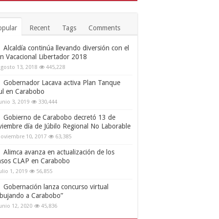
opular
Recent
Tags
Comments
Alcaldía continúa llevando diversión con el
an Vacacional Libertador 2018
gosto 13, 2018
445,228
Gobernador Lacava activa Plan Tanque
ul en Carabobo
unio 3, 2019
330,444
Gobierno de Carabobo decretó 13 de
viembre día de Júbilo Regional No Laborable
oviembre 10, 2017
63,385
Alimca avanza en actualización de los
nsos CLAP en Carabobo
ulio 1, 2019
56,855
Gobernación lanza concurso virtual
ibujando a Carabobo”
unio 12, 2020
45,836