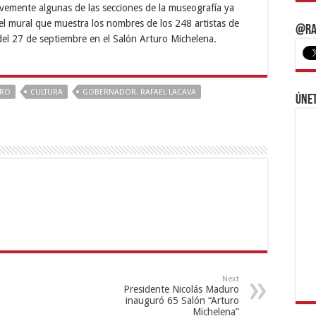
vemente algunas de las secciones de la museografía ya
el mural que muestra los nombres de los 248 artistas de
@Ra
r del 27 de septiembre en el Salón Arturo Michelena.
ERO
CULTURA
GOBERNADOR. RAFAEL LACAVA
Únet
Next
Presidente Nicolás Maduro
inauguró 65 Salón “Arturo
Michelena”