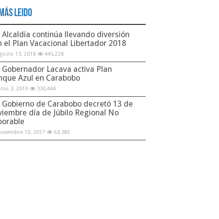
Más Leido
Alcaldía continúa llevando diversión
n el Plan Vacacional Libertador 2018
gosto 13, 2018
445,228
Gobernador Lacava activa Plan
nque Azul en Carabobo
unio 3, 2019
330,444
Gobierno de Carabobo decretó 13 de
viembre día de Júbilo Regional No
borable
oviembre 10, 2017
63,385