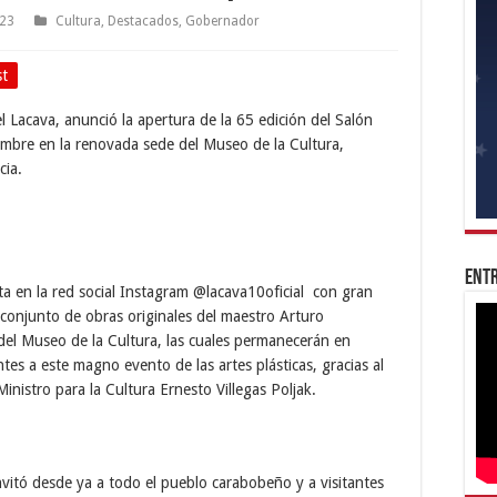
023
Cultura
,
Destacados
,
Gobernador
st
 Lacava, anunció la apertura de la 65 edición del Salón
embre en la renovada sede del Museo de la Cultura,
cia.
Entr
ta en la red social Instagram @lacava10oficial con gran
onjunto de obras originales del maestro Arturo
 del Museo de la Cultura, las cuales permanecerán en
ntes a este magno evento de las artes plásticas, gracias al
nistro para la Cultura Ernesto Villegas Poljak.
vitó desde ya a todo el pueblo carabobeño y a visitantes