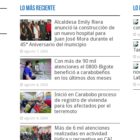
Lo Más Reciente
Lo 
Alcaldesa Emily Riera
anunció la construcción de
co
un nuevo hospital para
a
Juan José Mora durante el
45° Aniversario del municipio
Ta
agosto 7, 2026
j
Con más de 90 mil
atenciones el 0800-Bigote
no
benefició a carabobeños
La
en los últimos dos meses
n
agosto 6, 2026
Inició en Carabobo proceso
de registro de vivienda
para los afectados por el
terremoto
agosto 6, 2026
Más de 6 mil atenciones
realizadas en actividad
lúdica y recreativa en CAI