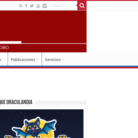
o
Publicaciones
Servicios
que Draculandia