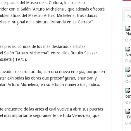
os espacios del Museo de la Cultura, los cuales se
ndor con el Salón “Arturo Michelena”, que además ofrecerá
emblemáticas del Maestro Arturo Michelena, trasladadas
P
las el original de la pintura “Miranda en La Carraca”.
Pl
a
s piezas icónicas de los más destacados artistas
Salón “Arturo Michelena”, entre ellos Braulio Salazar
Az
baleta ( 1975).
j
enovado, reestructurado, con una nueva energía, porque en
no
estar exhibidas las obras que preconfiguran, anuncian y
n
Salón Arturo Michelena, en su edición número 65”, indicó.
ce
j
te encuentro de las artes el cual vuelve a abrir sus puertas
, el más importante seguramente de toda Venezuela, que
“D
j