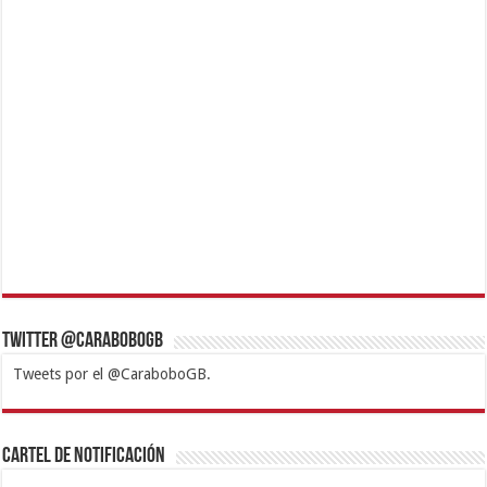
Twitter @CaraboboGB
Tweets por el @CaraboboGB.
1xbet
https://mvbcasino.com/
Betturkey
Betist
Kralbet
Supertotobet
Tipobet
Matadorbet
Mariobet
Cartel de Notificación