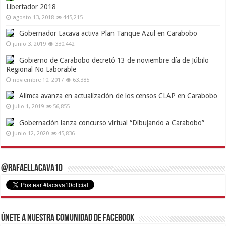
Libertador 2018
agosto 13, 2018
445,215
Gobernador Lacava activa Plan Tanque Azul en Carabobo
junio 3, 2019
330,442
Gobierno de Carabobo decretó 13 de noviembre día de Júbilo
Regional No Laborable
noviembre 10, 2017
63,385
Alimca avanza en actualización de los censos CLAP en Carabobo
julio 1, 2019
56,855
Gobernación lanza concurso virtual “Dibujando a Carabobo”
junio 12, 2020
45,836
@RafaelLacava10
Únete a nuestra comunidad de Facebook