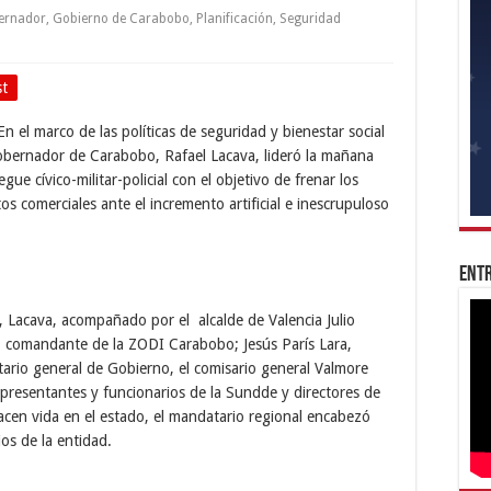
ernador
,
Gobierno de Carabobo
,
Planificación
,
Seguridad
st
n el marco de las políticas de seguridad y bienestar social
gobernador de Carabobo, Rafael Lacava, lideró la mañana
gue cívico-militar-policial con el objetivo de frenar los
os comerciales ante el incremento artificial e inescrupuloso
Entr
, Lacava, acompañado por el alcalde de Valencia Julio
 comandante de la ZODI Carabobo; Jesús París Lara,
tario general de Gobierno, el comisario general Valmore
presentantes y funcionarios de la Sundde y directores de
acen vida en el estado, el mandatario regional encabezó
os de la entidad.