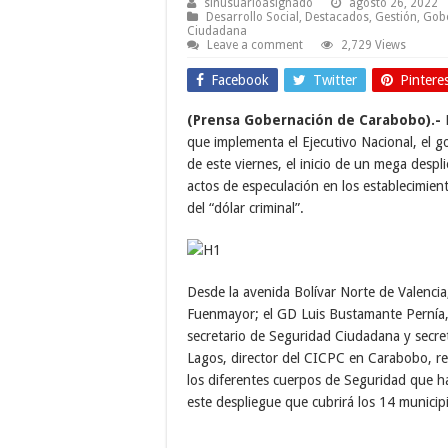
sinusuarioasignado
agosto 26, 2022
Desarrollo Social
,
Destacados
,
Gestión
,
Gob
Ciudadana
Leave a comment
2,729 Views
Facebook
Twitter
Pintere
(Prensa Gobernación de Carabobo).-
E
que implementa el Ejecutivo Nacional, el 
de este viernes, el inicio de un mega desplie
actos de especulación en los establecimient
del “dólar criminal”.
Desde la avenida Bolívar Norte de Valencia
Fuenmayor; el GD Luis Bustamante Pernía,
secretario de Seguridad Ciudadana y secre
Lagos, director del CICPC en Carabobo, re
los diferentes cuerpos de Seguridad que h
este despliegue que cubrirá los 14 municipi