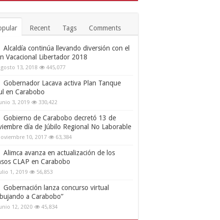
opular
Recent
Tags
Comments
Alcaldía continúa llevando diversión con el
an Vacacional Libertador 2018
gosto 13, 2018
445,077
Gobernador Lacava activa Plan Tanque
ul en Carabobo
unio 3, 2019
330,422
Gobierno de Carabobo decretó 13 de
viembre día de Júbilo Regional No Laborable
oviembre 10, 2017
63,384
Alimca avanza en actualización de los
nsos CLAP en Carabobo
ulio 1, 2019
56,853
Gobernación lanza concurso virtual
ibujando a Carabobo”
unio 12, 2020
45,834