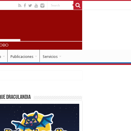
o
Publicaciones
Servicios
que Draculandia