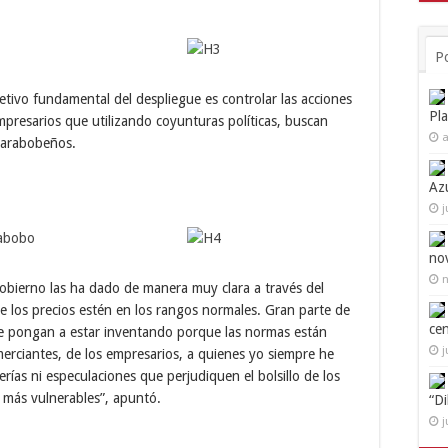
P
etivo fundamental del despliegue es controlar las acciones
Pl
presarios que utilizando coyunturas políticas, buscan
a
 carabobeños.
Az
j
no
n
gobierno las ha dado de manera muy clara a través del
 los precios estén en los rangos normales. Gran parte de
ce
se pongan a estar inventando porque las normas están
j
omerciantes, de los empresarios, a quienes yo siempre he
as ni especulaciones que perjudiquen el bolsillo de los
s más vulnerables”, apuntó.
“D
j