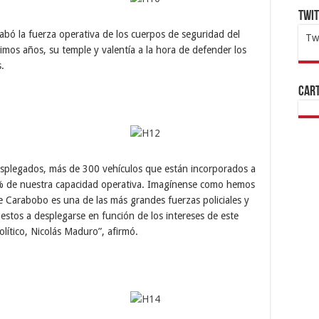
Twi
abó la fuerza operativa de los cuerpos de seguridad del
Tw
mos años, su temple y valentía a la hora de defender los
1x
ht
.
Cart
esplegados, más de 300 vehículos que están incorporados a
30% de nuestra capacidad operativa. Imagínense como hemos
e Carabobo es una de las más grandes fuerzas policiales y
uestos a desplegarse en función de los intereses de este
lítico, Nicolás Maduro”, afirmó.