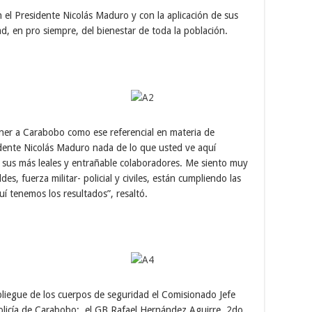
n el Presidente Nicolás Maduro y con la aplicación de sus
ad, en pro siempre, del bienestar de toda la población.
ner a Carabobo como ese referencial en materia de
idente Nicolás Maduro nada de lo que usted ve aquí
de sus más leales y entrañable colaboradores. Me siento muy
es, fuerza militar- policial y civiles, están cumpliendo las
í tenemos los resultados”, resaltó.
liegue de los cuerpos de seguridad el Comisionado Jefe
Policía de Carabobo; el GB Rafael Hernández Aguirre, 2do