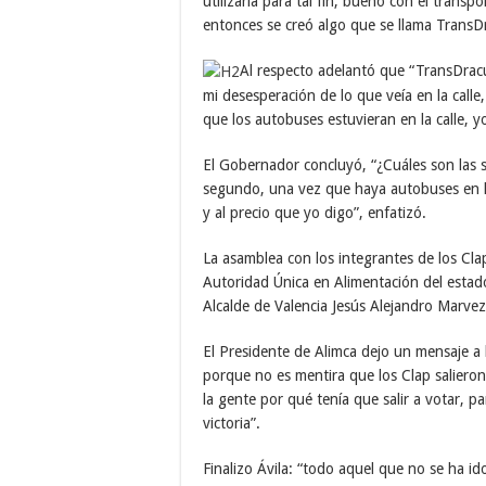
utilizarla para tal fin, bueno con el trans
entonces se creó algo que se llama TransDr
Al respecto adelantó que “TransDrac
mi desesperación de lo que veía en la call
que los autobuses estuvieran en la calle, y
El Gobernador concluyó, “¿Cuáles son las s
segundo, una vez que haya autobuses en la
y al precio que yo digo”, enfatizó.
La asamblea con los integrantes de los Clap
Autoridad Única en Alimentación del estad
Alcalde de Valencia Jesús Alejandro Marve
El Presidente de Alimca dejo un mensaje a 
porque no es mentira que los Clap salieron 
la gente por qué tenía que salir a votar, p
victoria”.
Finalizo Ávila: “todo aquel que no se ha id