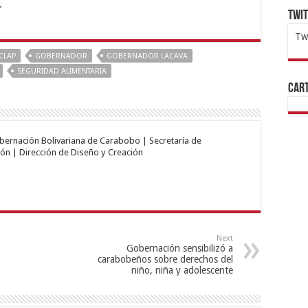
.
Twi
Tw
1x
ht
CLAP
GOBERNADOR
GOBERNADOR LACAVA
SEGURIDAD ALIMENTARIA
Cart
obernación Bolivariana de Carabobo | Secretaría de
ón | Dirección de Diseño y Creación
Next
Gobernación sensibilizó a
carabobeños sobre derechos del
niño, niña y adolescente