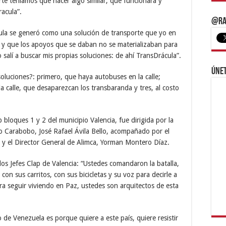
porte teníamos que hacer algo similar, que funcionara y
acula”.
@Ra
ula se generó como una solución de transporte que yo en
e, y que los apoyos que se daban no se materializaban para
o salí a buscar mis propias soluciones: de ahí TransDrácula”.
Únet
oluciones?: primero, que haya autobuses en la calle;
 calle, que desaparezcan los transbaranda y tres, al costo
 bloques 1 y 2 del municipio Valencia, fue dirigida por la
o Carabobo, José Rafael Ávila Bello, acompañado por el
z y el Director General de Alimca, Yorman Montero Díaz.
los Jefes Clap de Valencia: “Ustedes comandaron la batalla,
con sus carritos, con sus bicicletas y su voz para decirle a
ara seguir viviendo en Paz, ustedes son arquitectos de esta
o de Venezuela es porque quiere a este país, quiere resistir