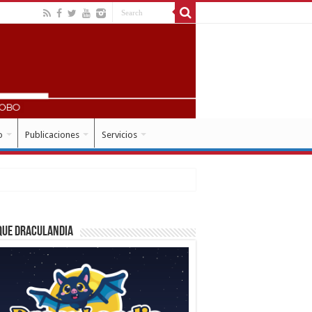
o
Publicaciones
Servicios
que Draculandia