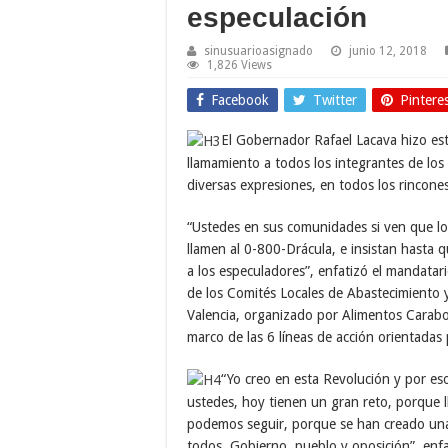
especulación
sinusuarioasignado
junio 12, 2018
1,826 Views
Facebook
Twitter
Pintere
El Gobernador Rafael Lacava hizo est
llamamiento a todos los integrantes de los
diversas expresiones, en todos los rincone
“Ustedes en sus comunidades si ven que lo
llamen al 0-800-Drácula, e insistan hasta q
a los especuladores”, enfatizó el mandatar
de los Comités Locales de Abastecimiento 
Valencia, organizado por Alimentos Carabob
marco de las 6 líneas de acción orientadas
“Yo creo en esta Revolución y por es
ustedes, hoy tienen un gran reto, porque 
podemos seguir, porque se han creado una s
todos, Gobierno, pueblo y oposición”, enfa