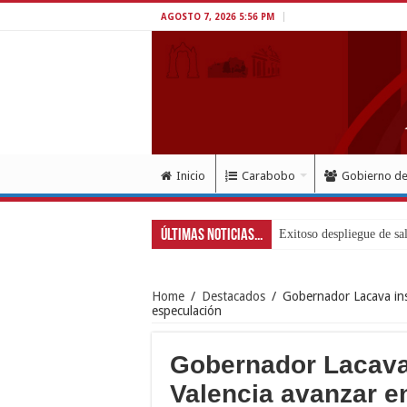
AGOSTO 7, 2026 5:56 PM
Inicio
Carabobo
Gobierno d
Últimas Noticias...
Home
/
Destacados
/
Gobernador Lacava inst
especulación
Gobernador Lacava 
Valencia avanzar en