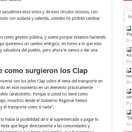
sacudirnos esos vicios y de esos círculos viciosos, con
P
 todo con audacia y valentía, ustedes no podrán cambiar
Pl
dos como gestión pública, y suena porque estamos haciendo
a
Aquí queremos un cambio enérgico, en torno a lo que esto
 y salvadora del pueblo, pero ahora le vamos a dar una
Az
j
e como surgieron los Clap
no
versó con los Jefes Clap sobre el tema del transporte en
n
tiendo en este momento en un elemento prácticamente
pueblo carabobeño. Porque sí usted no tiene como
ce
abajo, nosotros desde el Gobierno Regional hemos
j
y el transporte como si nada”.
“D
no había la posibilidad de ir al supermercado a pagar lo
j
 tenía que llegar directamente a las comunidades y