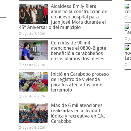
Alcaldesa Emily Riera
anunció la construcción de
co
un nuevo hospital para
a
Juan José Mora durante el
45° Aniversario del municipio
Ta
agosto 7, 2026
j
Con más de 90 mil
atenciones el 0800-Bigote
no
benefició a carabobeños
La
en los últimos dos meses
n
agosto 6, 2026
Inició en Carabobo proceso
de registro de vivienda
para los afectados por el
terremoto
agosto 6, 2026
Más de 6 mil atenciones
realizadas en actividad
lúdica y recreativa en CAI
Carabobo
agosto 6, 2026