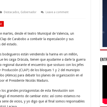
Destacados
,
Gobernador
Leave a comment
st
e martes, desde el teatro Municipal de Valencia, un
 Clap de Carabobo a combatir la especulación y sus
s del estado.
s bodegueros están vendiendo la harina en un millón,
Entr
ue les caiga Drácula, tienen que ayudarme a darle la guerra
io regional durante el encuentro que sostuvo con los jefes
y Producción (CLAP) de los bloques 1 y 2 del municipio
o (Alimca) para debatir los planes de organización en el
 por el Presidente Nicolás Maduro.
o los grandes protagonistas de esta Revolución son
llegó el momento de cambiar esto: así como estamos no
erie de vicios, y yo digo que al final somos responsables
tizó Lacava.