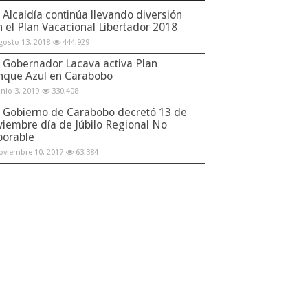
Alcaldía continúa llevando diversión
n el Plan Vacacional Libertador 2018
gosto 13, 2018
444,929
Gobernador Lacava activa Plan
nque Azul en Carabobo
unio 3, 2019
330,408
Gobierno de Carabobo decretó 13 de
viembre día de Júbilo Regional No
borable
oviembre 10, 2017
63,384