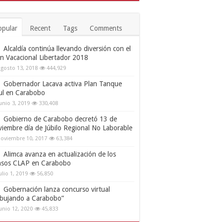
opular
Recent
Tags
Comments
Alcaldía continúa llevando diversión con el
an Vacacional Libertador 2018
gosto 13, 2018
444,929
Gobernador Lacava activa Plan Tanque
ul en Carabobo
unio 3, 2019
330,408
Gobierno de Carabobo decretó 13 de
viembre día de Júbilo Regional No Laborable
oviembre 10, 2017
63,384
Alimca avanza en actualización de los
nsos CLAP en Carabobo
ulio 1, 2019
56,850
Gobernación lanza concurso virtual
ibujando a Carabobo”
unio 12, 2020
45,833