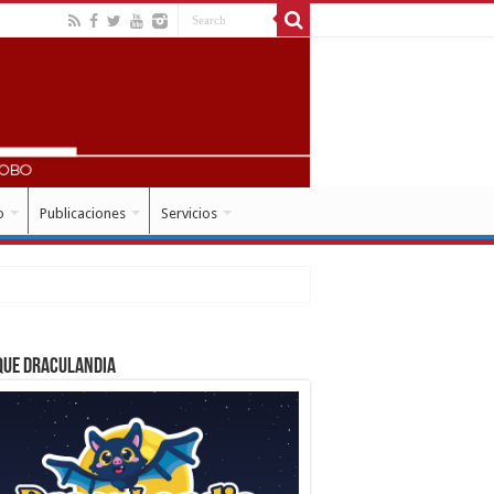
o
Publicaciones
Servicios
que Draculandia