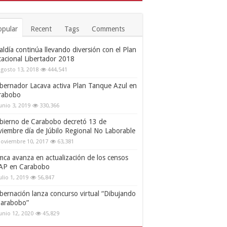
opular
Recent
Tags
Comments
aldía continúa llevando diversión con el Plan
cacional Libertador 2018
gosto 13, 2018
444,541
bernador Lacava activa Plan Tanque Azul en
rabobo
unio 3, 2019
330,366
bierno de Carabobo decretó 13 de
viembre día de Júbilo Regional No Laborable
oviembre 10, 2017
63,381
mca avanza en actualización de los censos
AP en Carabobo
ulio 1, 2019
56,847
bernación lanza concurso virtual “Dibujando
Carabobo”
unio 12, 2020
45,829