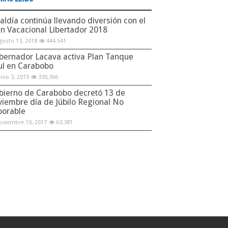
aldía continúa llevando diversión con el
an Vacacional Libertador 2018
gosto 13, 2018
444,541
bernador Lacava activa Plan Tanque
ul en Carabobo
unio 3, 2019
330,366
bierno de Carabobo decretó 13 de
viembre día de Júbilo Regional No
borable
oviembre 10, 2017
63,381