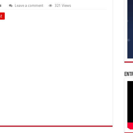
Leave a comment
321 Views
st
Entr