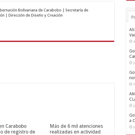
obernación Bolivariana de Carabobo | Secretaría de
ón | Dirección de Diseño y Creación
P
Alc
Va
a
Go
Ca
j
Go
no
n
Ali
CL
j
Go
a 
 en Carabobo
Más de 6 mil atenciones
j
o de registro de
realizadas en actividad