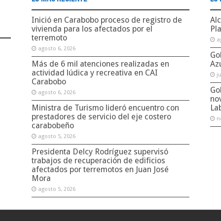
Inició en Carabobo proceso de registro de
Alc
vivienda para los afectados por el
Pl
terremoto
a
agosto 6, 2026
Go
Más de 6 mil atenciones realizadas en
Az
actividad lúdica y recreativa en CAI
j
Carabobo
Go
agosto 6, 2026
no
Ministra de Turismo lideró encuentro con
La
prestadores de servicio del eje costero
n
carabobeño
agosto 5, 2026
Presidenta Delcy Rodríguez supervisó
trabajos de recuperación de edificios
afectados por terremotos en Juan José
Mora
agosto 5, 2026