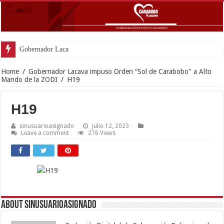
Gobernador Lacava anunció colo
Home
/
Gobernador Lacava impuso Orden “Sol de Carabobo" a Alto
Mando de la ZODI
/
H19
H19
sinusuarioasignado
julio 12, 2023
Leave a comment
276 Views
About sinusuarioasignado