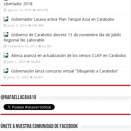
Libertador 2018
agosto 13, 2018
445,476
Gobernador Lacava activa Plan Tanque Azul en Carabobo
junio 3, 2019
330,484
Gobierno de Carabobo decretó 13 de noviembre día de Júbilo
Regional No Laborable
noviembre 10, 2017
63,387
Alimca avanza en actualización de los censos CLAP en Carabobo
julio 1, 2019
56,856
Gobernación lanza concurso virtual “Dibujando a Carabobo”
junio 12, 2020
45,837
@RafaelLacava10
Únete a nuestra comunidad de Facebook