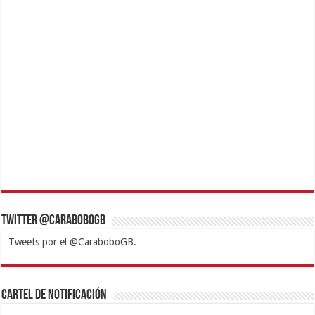
Twitter @CaraboboGB
Tweets por el @CaraboboGB.
1xbet
https://mvbcasino.com/
Betturkey
Betist
Kralbet
Supertotobet
Tipobet
Matadorbet
Mariobet
Cartel de Notificación