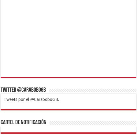
Twitter @CaraboboGB
Tweets por el @CaraboboGB.
1xbet
https://mvbcasino.com/
Betturkey
Betist
Kralbet
Supertotobet
Tipobet
Matadorbet
Mariobet
Cartel de Notificación