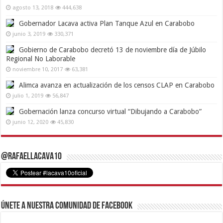
agosto 13, 2018
444,638
Gobernador Lacava activa Plan Tanque Azul en Carabobo
junio 3, 2019
330,371
Gobierno de Carabobo decretó 13 de noviembre día de Júbilo
Regional No Laborable
noviembre 10, 2017
63,381
Alimca avanza en actualización de los censos CLAP en Carabobo
julio 1, 2019
56,847
Gobernación lanza concurso virtual “Dibujando a Carabobo”
junio 12, 2020
45,830
@RafaelLacava10
Únete a nuestra comunidad de Facebook