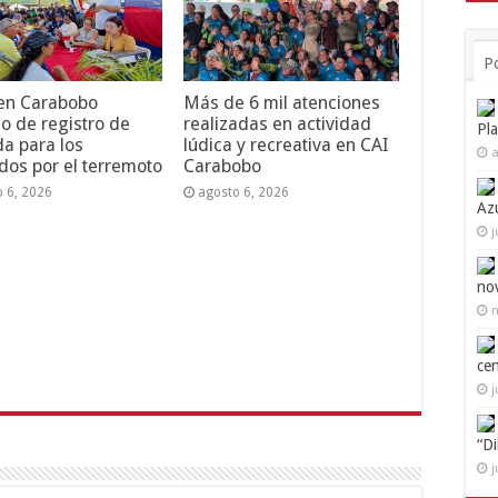
P
 en Carabobo
Más de 6 mil atenciones
o de registro de
realizadas en actividad
Pl
da para los
lúdica y recreativa en CAI
a
dos por el terremoto
Carabobo
o 6, 2026
agosto 6, 2026
Az
j
no
n
ce
j
“D
j