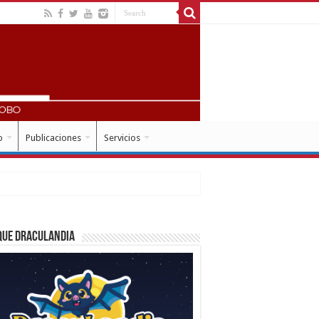
o
Publicaciones
Servicios
que Draculandia