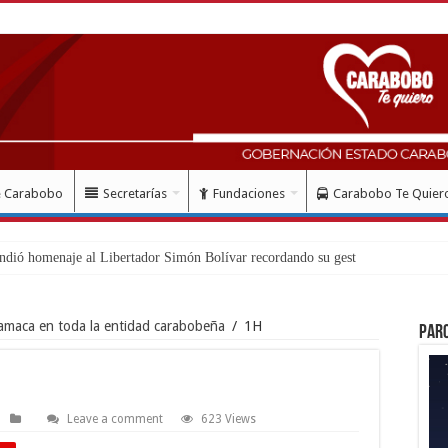
e Carabobo
Secretarías
Fundaciones
Carabobo Te Quier
amaca en toda la entidad carabobeña
/
1H
Par
Leave a comment
623 Views