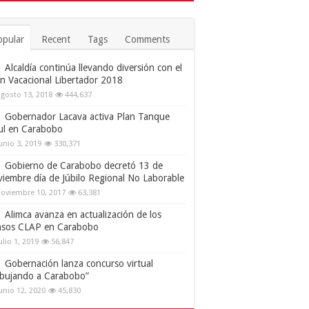
opular
Recent
Tags
Comments
Alcaldía continúa llevando diversión con el
an Vacacional Libertador 2018
gosto 13, 2018
444,637
Gobernador Lacava activa Plan Tanque
ul en Carabobo
unio 3, 2019
330,371
Gobierno de Carabobo decretó 13 de
viembre día de Júbilo Regional No Laborable
oviembre 10, 2017
63,381
Alimca avanza en actualización de los
nsos CLAP en Carabobo
ulio 1, 2019
56,847
Gobernación lanza concurso virtual
ibujando a Carabobo”
unio 12, 2020
45,830