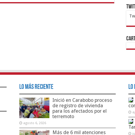
Twi
Tw
1x
ht
Cart
Lo Más Reciente
Lo 
Inició en Carabobo proceso
de registro de vivienda
co
para los afectados por el
a
terremoto
agosto 6, 2026
Ta
Más de 6 mil atenciones
j