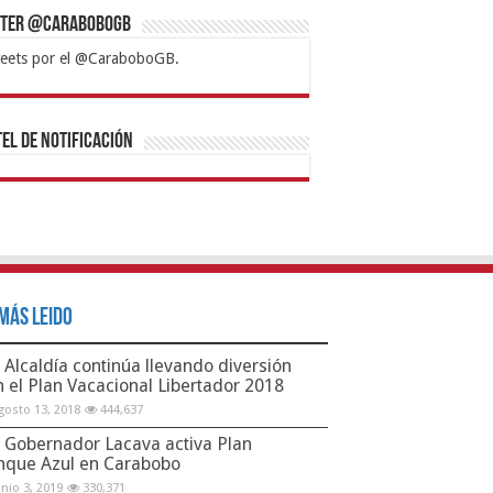
tter @CaraboboGB
eets por el @CaraboboGB.
bet
tps://mvbcasino.com/
Betturkey
Betist
Kralbet
Supertotobet
Tipobet
Matadorbet
Mariobet
Bahis
el de Notificación
Más Leido
Alcaldía continúa llevando diversión
n el Plan Vacacional Libertador 2018
gosto 13, 2018
444,637
Gobernador Lacava activa Plan
nque Azul en Carabobo
unio 3, 2019
330,371