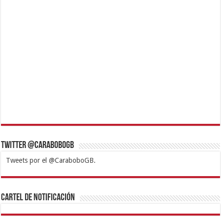
Twitter @CaraboboGB
Tweets por el @CaraboboGB.
1xbet
https://mvbcasino.com/
Betturkey
Betist
Kralbet
Supertotobet
Tipobet
Matadorbet
Mariobet
Cartel de Notificación