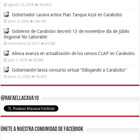
agosto 13, 2018
444,810
Gobernador Lacava activa Plan Tanque Azul en Carabobo
junio 3, 2019
330,395
Gobierno de Carabobo decretó 13 de noviembre día de Júbilo
Regional No Laborable
noviembre 10, 2017
63,382
Alimca avanza en actualización de los censos CLAP en Carabobo
julio 1, 2019
56,848
Gobernación lanza concurso virtual “Dibujando a Carabobo”
junio 12, 2020
45,833
@RafaelLacava10
Únete a nuestra comunidad de Facebook