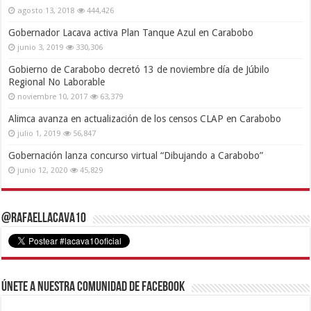
agosto 13, 2018
444,426
Gobernador Lacava activa Plan Tanque Azul en Carabobo
junio 3, 2019
330,306
Gobierno de Carabobo decretó 13 de noviembre día de Júbilo
Regional No Laborable
noviembre 10, 2017
63,379
Alimca avanza en actualización de los censos CLAP en Carabobo
julio 1, 2019
56,847
Gobernación lanza concurso virtual “Dibujando a Carabobo”
junio 12, 2020
45,829
@RafaelLacava10
Únete a nuestra comunidad de Facebook