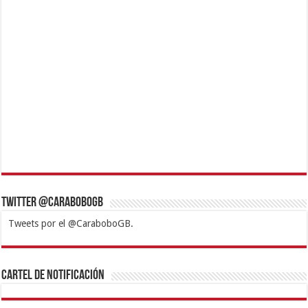
Twitter @CaraboboGB
Tweets por el @CaraboboGB.
1xbet
https://mvbcasino.com/
Betturkey
Betist
Kralbet
Supertotobet
Tipobet
Matadorbet
Mariobet
Cartel de Notificación