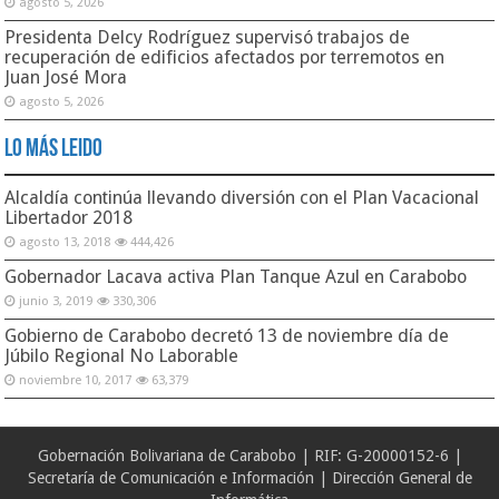
agosto 5, 2026
Presidenta Delcy Rodríguez supervisó trabajos de
recuperación de edificios afectados por terremotos en
Juan José Mora
agosto 5, 2026
Lo Más Leido
Alcaldía continúa llevando diversión con el Plan Vacacional
Libertador 2018
agosto 13, 2018
444,426
Gobernador Lacava activa Plan Tanque Azul en Carabobo
junio 3, 2019
330,306
Gobierno de Carabobo decretó 13 de noviembre día de
Júbilo Regional No Laborable
noviembre 10, 2017
63,379
Gobernación Bolivariana de Carabobo | RIF: G-20000152-6 |
Secretaría de Comunicación e Información | Dirección General de