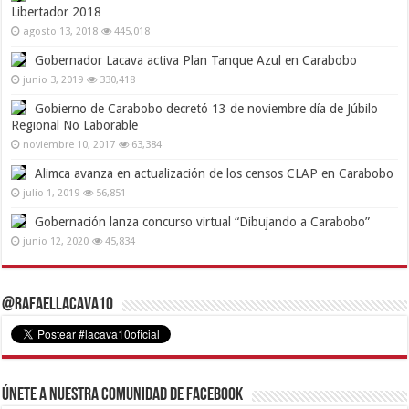
Libertador 2018
agosto 13, 2018
445,018
Gobernador Lacava activa Plan Tanque Azul en Carabobo
junio 3, 2019
330,418
Gobierno de Carabobo decretó 13 de noviembre día de Júbilo
Regional No Laborable
noviembre 10, 2017
63,384
Alimca avanza en actualización de los censos CLAP en Carabobo
julio 1, 2019
56,851
Gobernación lanza concurso virtual “Dibujando a Carabobo”
junio 12, 2020
45,834
@RafaelLacava10
Únete a nuestra comunidad de Facebook