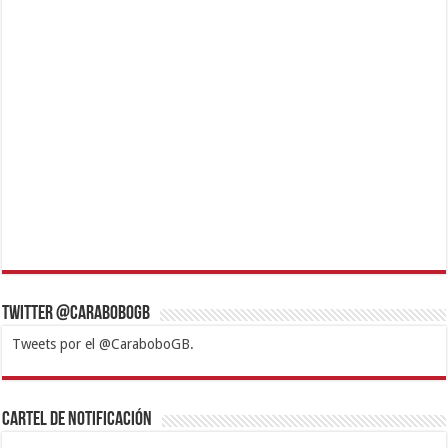
Twitter @CaraboboGB
Tweets por el @CaraboboGB.
1xbet
https://mvbcasino.com/
Betturkey
Betist
Kralbet
Supertotobet
Tipobet
Matadorbet
Mariobet
Cartel de Notificación