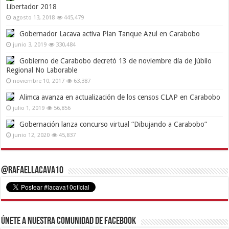
Libertador 2018
agosto 13, 2018
445,479
Gobernador Lacava activa Plan Tanque Azul en Carabobo
junio 3, 2019
330,484
Gobierno de Carabobo decretó 13 de noviembre día de Júbilo
Regional No Laborable
noviembre 10, 2017
63,387
Alimca avanza en actualización de los censos CLAP en Carabobo
julio 1, 2019
56,856
Gobernación lanza concurso virtual “Dibujando a Carabobo”
junio 12, 2020
45,837
@RafaelLacava10
Únete a nuestra comunidad de Facebook