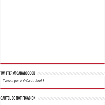
Twitter @CaraboboGB
Tweets por el @CaraboboGB.
1xbet
https://mvbcasino.com/
Betturkey
Betist
Kralbet
Supertotobet
Tipobet
Matadorbet
Mariobet
Cartel de Notificación