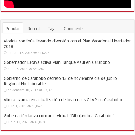
Popular
Recent
Tags
Comments
Alcaldía continúa llevando diversión con el Plan Vacacional Libertador
2018
agosto 13, 2018
444,223
Gobernador Lacava activa Plan Tanque Azul en Carabobo
junio 3, 2019
330,267
Gobierno de Carabobo decretó 13 de noviembre día de Júbilo
Regional No Laborable
noviembre 10, 2017
63,379
Alimca avanza en actualización de los censos CLAP en Carabobo
julio 1, 2019
56,847
Gobernación lanza concurso virtual “Dibujando a Carabobo”
junio 12, 2020
45,828