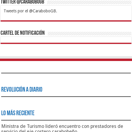
Twitter @CaraboboGB
Tweets por el @CaraboboGB.
1xbet
https://mvbcasino.com/
Betturkey
Betist
Kralbet
Supertotobet
Tipobet
Matadorbet
Mariobet
Cartel de Notificación
Revolución a Diario
Lo Más Reciente
Ministra de Turismo lideró encuentro con prestadores de
servicio del eje costero carabobeño