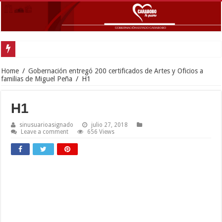
Gobernador Lacava y Alcaldesa Castillo reinauguraron CDI y SRI Canaima al
Home
/
Gobernación entregó 200 certificados de Artes y Oficios a
familias de Miguel Peña
/
H1
H1
sinusuarioasignado
julio 27, 2018
Leave a comment
656 Views