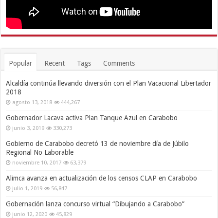
Popular
Recent
Tags
Comments
Alcaldía continúa llevando diversión con el Plan Vacacional Libertador
2018
agosto 13, 2018
444,267
Gobernador Lacava activa Plan Tanque Azul en Carabobo
junio 3, 2019
330,273
Gobierno de Carabobo decretó 13 de noviembre día de Júbilo
Regional No Laborable
noviembre 10, 2017
63,379
Alimca avanza en actualización de los censos CLAP en Carabobo
julio 1, 2019
56,847
Gobernación lanza concurso virtual “Dibujando a Carabobo”
junio 12, 2020
45,829