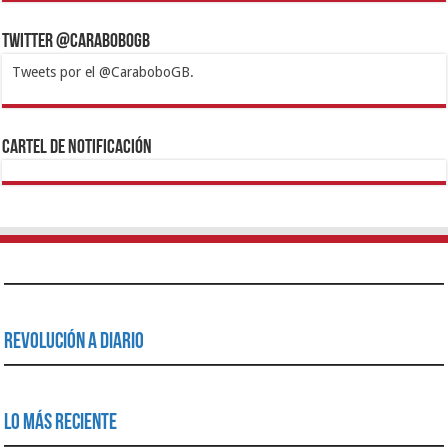
Twitter @CaraboboGB
Tweets por el @CaraboboGB.
1xbet
https://mvbcasino.com/
Betturkey
Betist
Kralbet
Supertotobet
Tipobet
Matadorbet
Mariobet
Cartel de Notificación
Revolución a Diario
Lo Más Reciente