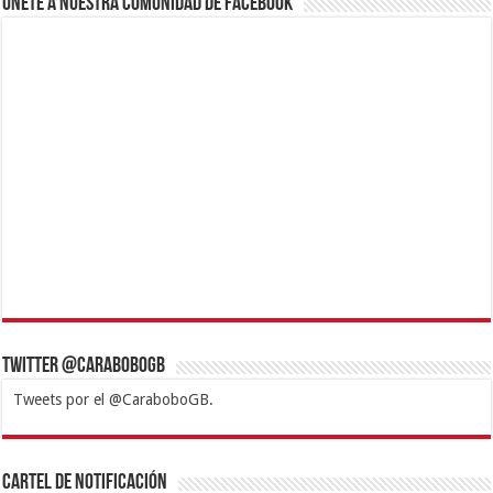
Únete a nuestra comunidad de Facebook
Twitter @CaraboboGB
Tweets por el @CaraboboGB.
1xbet
https://mvbcasino.com/
Betturkey
Betist
Kralbet
Supertotobet
Tipobet
Matadorbet
Mariobet
Cartel de Notificación