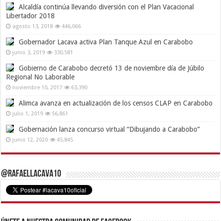
Alcaldía continúa llevando diversión con el Plan Vacacional
Libertador 2018
agosto 13, 2018
446,066
Gobernador Lacava activa Plan Tanque Azul en Carabobo
junio 3, 2019
330,581
Gobierno de Carabobo decretó 13 de noviembre día de Júbilo
Regional No Laborable
noviembre 10, 2017
63,390
Alimca avanza en actualización de los censos CLAP en Carabobo
julio 1, 2019
56,861
Gobernación lanza concurso virtual “Dibujando a Carabobo”
junio 12, 2020
45,845
@RafaelLacava10