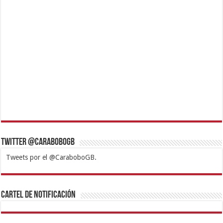
Twitter @CaraboboGB
Tweets por el @CaraboboGB.
1xbet
https://mvbcasino.com/
Betturkey
Betist
Kralbet
Supertotobet
Tipobet
Matadorbet
Mariobet
Cartel de Notificación