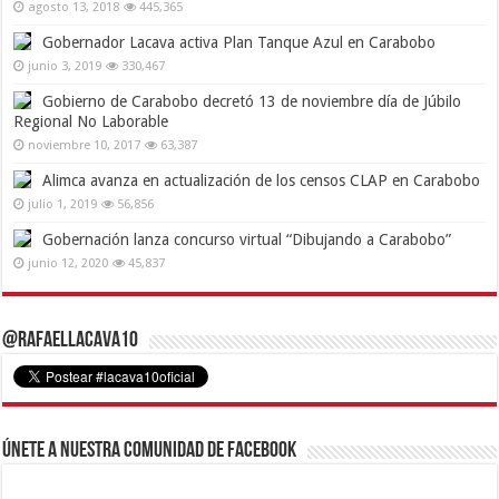
agosto 13, 2018
445,365
Gobernador Lacava activa Plan Tanque Azul en Carabobo
junio 3, 2019
330,467
Gobierno de Carabobo decretó 13 de noviembre día de Júbilo
Regional No Laborable
noviembre 10, 2017
63,387
Alimca avanza en actualización de los censos CLAP en Carabobo
julio 1, 2019
56,856
Gobernación lanza concurso virtual “Dibujando a Carabobo”
junio 12, 2020
45,837
@RafaelLacava10
Únete a nuestra comunidad de Facebook